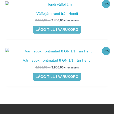
Det
Det
-6%
ursprungliga
nuvarande
priset
priset
Våffeljärn rund från Hendi
var:
är:
2.600,00kr.
2.450,00kr.
2.600,00
kr
2.450,00
kr
ex moms
LÄGG TILL I VARUKORG
Det
Det
-3%
ursprungliga
nuvarande
priset
priset
Värmebox frontmatad 8 GN 1/1 från Hendi
var:
är:
4.020,00kr.
3.900,00kr.
4.020,00
kr
3.900,00
kr
ex moms
LÄGG TILL I VARUKORG