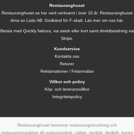
Restauranghuset
Restauranghuset.se har varit verksamt i över 10 år. Restauranghuset
drivs av Listic AB. Godkänd för F-skatt.
Läs mer om oss här.
Betala med Qvickly faktura, via swish eller kort samt direktbetalning via
Stripe.
Kundservice
Kontakta oss
Returer
Reklamationer / Felanmälan
Villkor och policy
Köp- och leveransvillkor
Integritetspolicy
Restauranghuset levererar restaurangutrustning och
restaurangmaskiner till restaurangkök, caféer, storkök, skolkök, kontor