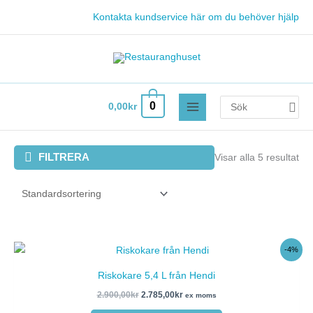
Hoppa
Kontakta kundservice här om du behöver hjälp
till
innehåll
Search
0
0,00
kr
for:
FILTRERA
Visar alla 5 resultat
Det
Det
-4%
ursprungliga
nuvarande
priset
priset
Riskokare 5,4 L från Hendi
var:
är:
2.900,00kr.
2.785,00kr.
2.900,00
kr
2.785,00
kr
ex moms