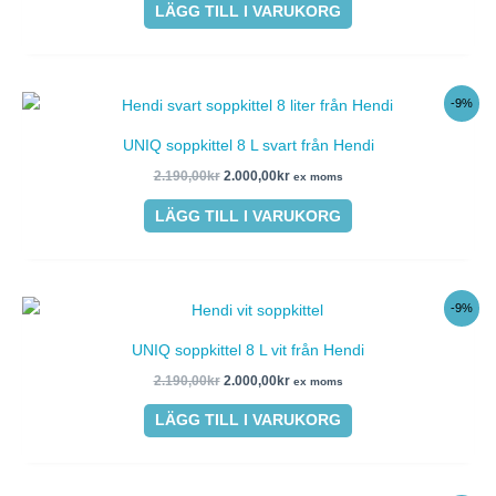
LÄGG TILL I VARUKORG
Det
Det
-9%
ursprungliga
nuvarande
priset
priset
UNIQ soppkittel 8 L svart från Hendi
var:
är:
2.190,00kr.
2.000,00kr.
2.190,00
kr
2.000,00
kr
ex moms
LÄGG TILL I VARUKORG
Det
Det
-9%
ursprungliga
nuvarande
priset
priset
UNIQ soppkittel 8 L vit från Hendi
var:
är:
2.190,00kr.
2.000,00kr.
2.190,00
kr
2.000,00
kr
ex moms
LÄGG TILL I VARUKORG