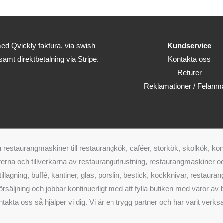
ed Qvickly faktura, via swish
Kundservice
 samt direktbetalning via Stripe.
Kontakta oss
Returer
Reklamationer / Felanm
restaurangmaskiner till restaurangkök, caféer, storkök, skolkök, kon
erna och tillverkarna av restaurangutrustning, restaurangmaskiner och
, tillagning, buffé, kantiner, glas, porslin, bestick, kockknivar, rest
rsäljning och jobbar kontinuerligt med att fylla butiken med varor av bä
akta oss så hjälper vi dig. Vi är en trygg partner och har varit ve