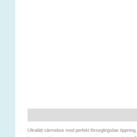
Beskrivning
Ytterligare information
Ultralätt värmebox med perfekt förseglingsbar öppning.