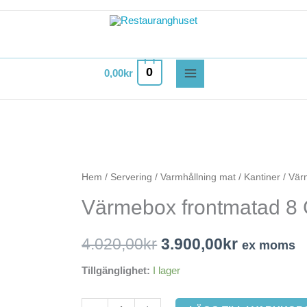
0
0,00
kr
Värmebox
Hem
/
Servering
/
Varmhållning mat
/
Kantiner
/ Vär
Det
Det
frontmatad
Värmebox frontmatad 8 
ursprungliga
nuvaran
8
GN
priset
priset
4.020,00
kr
3.900,00
kr
ex moms
1/1
var:
är:
från
Tillgänglighet:
I lager
Hendi
4.020,00kr.
3.900,00k
mängd