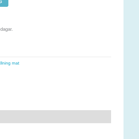
G
 dagar.
llning mat