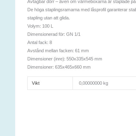
Avtagbar dörr – även om värmeboxarna är staplade på
De höga staplingsramarna med låsprofil garanterar stab
stapling utan att glida.
Volym: 100 L
Dimensionerad för: GN 1/1
Antal fack: 8
Avstånd mellan facken: 61 mm
Dimensioner (inre): 550x335x545 mm
Dimensioner: 635x465x660 mm
Vikt
0,00000000 kg