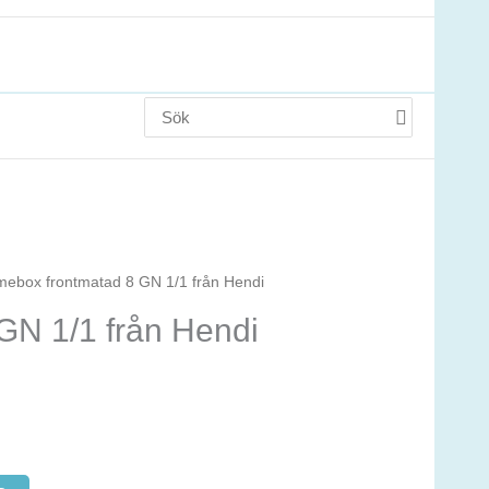
Search
for:
mebox frontmatad 8 GN 1/1 från Hendi
GN 1/1 från Hendi
de
r.