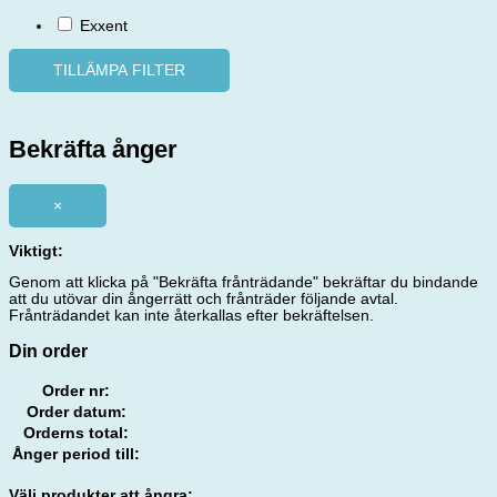
Exxent
TILLÄMPA FILTER
Bekräfta ånger
×
Viktigt:
Genom att klicka på "Bekräfta frånträdande" bekräftar du bindande
att du utövar din ångerrätt och frånträder följande avtal.
Frånträdandet kan inte återkallas efter bekräftelsen.
Din order
Order nr:
Order datum:
Orderns total:
Ånger period till:
Välj produkter att ångra: