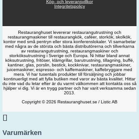
Köp- och leveransvillkor
Integritetspolicy
Restauranghuset levererar restaurangutrustning och
restaurangmaskiner till restaurangkök, caféer, storkök, skolkök,
kontor med små pentryn eller stora konferenslokaler. Vi samarbetar
med några av de största och bästa distributörerna och tillverkarna
av restaurangutrustning, restaurangmaskiner och
storköksutrustning i Sverige och Europa. Ni hittar bland annat
köksutrustning, fritöser, klämgrillar, barutrustning, tillagning, buffé,
kantiner, glas, porslin, bestick, kockknivar, restaurangmaskiner,
juicemaskiner, espresso- och kaffemaskiner, kaffebryggare med
mera. Vi har tusentals produkter till försäljning och jobbar
kontinuerligt med att fylla butiken med varor av bästa kvalitet. Hittar
du inte vad du letar efter är du varmt välkommen att kontakta oss så
hjälper vi dig. Vi är en trygg partner och har varit verksamma sedan
2013.
Copyright © 2026 Restauranghuset.se / Listic AB
Varumärken