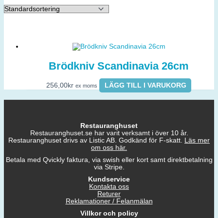
Brödkniv Scandinavia 26cm
256,00
kr
LÄGG TILL I VARUKORG
ex moms
Restauranghuset
Restauranghuset.se har varit verksamt i över 10 år.
Restauranghuset drivs av Listic AB. Godkänd för F-skatt.
Läs mer
om oss här.
Betala med Qvickly faktura, via swish eller kort samt direktbetalning
via Stripe.
Kundservice
Kontakta oss
Returer
Reklamationer / Felanmälan
Villkor och policy