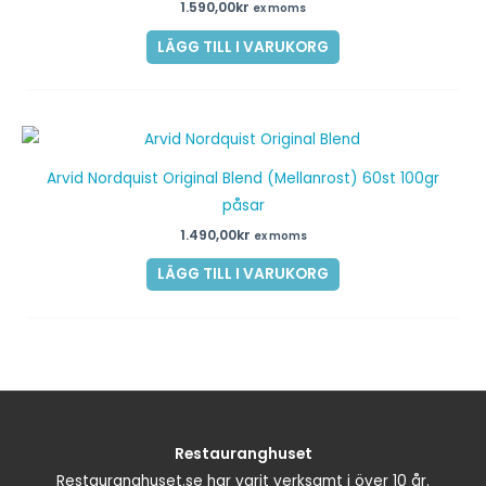
1.590,00
kr
ex moms
LÄGG TILL I VARUKORG
Arvid Nordquist Original Blend (Mellanrost) 60st 100gr
påsar
1.490,00
kr
ex moms
LÄGG TILL I VARUKORG
Restauranghuset
Restauranghuset.se har varit verksamt i över 10 år.