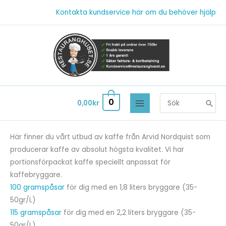
Hoppa
Kontakta kundservice här om du behöver hjälp
till
innehåll
Search
0
0,00
kr
for:
Här finner du vårt utbud av kaffe från Arvid Nordquist som
producerar kaffe av absolut högsta kvalitet. Vi har
portionsförpackat kaffe speciellt anpassat för
kaffebryggare.
100 gramspåsar
för dig med en 1,8 liters bryggare (35-
50gr/L)
115 gramspåsar
för dig med en 2,2 liters bryggare (35-
50gr/L)