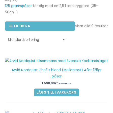
125 gramspåsar
för dig med en 2,5 litersbryggare (35-
50gr/L)
FILTRERA
Visar alla 9 resultat
Arvid Nordquist Chef´s blend (Mellanrost) 48st 125gr
påsar
1.590,00
kr
ex moms
LÄGG TILL I VARUKORG