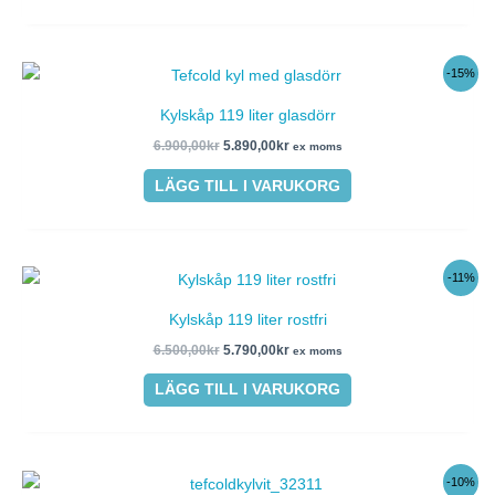
Det
Det
-15%
ursprungliga
nuvarande
priset
priset
Kylskåp 119 liter glasdörr
var:
är:
6.900,00kr.
5.890,00kr.
6.900,00
kr
5.890,00
kr
ex moms
LÄGG TILL I VARUKORG
Det
Det
-11%
ursprungliga
nuvarande
priset
priset
Kylskåp 119 liter rostfri
var:
är:
6.500,00kr.
5.790,00kr.
6.500,00
kr
5.790,00
kr
ex moms
LÄGG TILL I VARUKORG
Det
Det
-10%