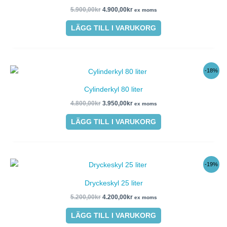
5.900,00kr.
4.900,00kr.
5.900,00
kr
4.900,00
kr
ex moms
LÄGG TILL I VARUKORG
Det
Det
-18%
ursprungliga
nuvarande
priset
priset
Cylinderkyl 80 liter
var:
är:
4.800,00kr.
3.950,00kr.
4.800,00
kr
3.950,00
kr
ex moms
LÄGG TILL I VARUKORG
Det
Det
-19%
ursprungliga
nuvarande
priset
priset
Dryckeskyl 25 liter
var:
är:
5.200,00kr.
4.200,00kr.
5.200,00
kr
4.200,00
kr
ex moms
LÄGG TILL I VARUKORG