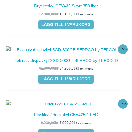
priset
priset
Dryckeskyl CEV435 Svart 358 liter
var:
är:
12.800,00kr.
10.100,00kr.
12.800,00
kr
10.100,00
kr
ex moms
LÄGG TILL I VARUKORG
Det
Det
-15%
ursprungliga
nuvarande
priset
priset
Exklusiv displaykyl SGD-300GE SERRCO by TEFCOLD
var:
är:
41.000,00kr.
34.900,00kr.
41.000,00
kr
34.900,00
kr
ex moms
LÄGG TILL I VARUKORG
Det
Det
-14%
ursprungliga
nuvarande
priset
priset
Flaskkyl / drickakyl CEV425 1 LED
var:
är:
9.230,00kr.
7.900,00kr.
9.230,00
kr
7.900,00
kr
ex moms