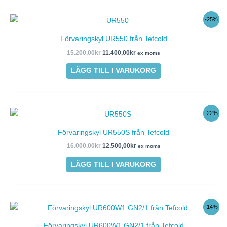
Det
Det
-25%
ursprungliga
nuvarande
priset
priset
Förvaringskyl UR550 från Tefcold
var:
är:
15.200,00kr.
11.400,00kr.
15.200,00
kr
11.400,00
kr
ex moms
LÄGG TILL I VARUKORG
Det
Det
-22%
ursprungliga
nuvarande
priset
priset
Förvaringskyl UR550S från Tefcold
var:
är:
16.000,00kr.
12.500,00kr.
16.000,00
kr
12.500,00
kr
ex moms
LÄGG TILL I VARUKORG
Det
Det
-14%
ursprungliga
nuvarande
priset
priset
Förvaringskyl UR600W1 GN2/1 från Tefcold