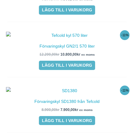
LÄGG TILL I VARUKORG
Det
Det
-11%
ursprungliga
nuvarande
priset
priset
Förvaringskyl GN2/1 570 liter
var:
är:
12.200,00kr.
10.800,00kr.
12.200,00
kr
10.800,00
kr
ex moms
LÄGG TILL I VARUKORG
Det
Det
-11%
ursprungliga
nuvarande
priset
priset
Förvaringskyl SD1380 från Tefcold
var:
är:
8.900,00kr.
7.900,00kr.
8.900,00
kr
7.900,00
kr
ex moms
LÄGG TILL I VARUKORG