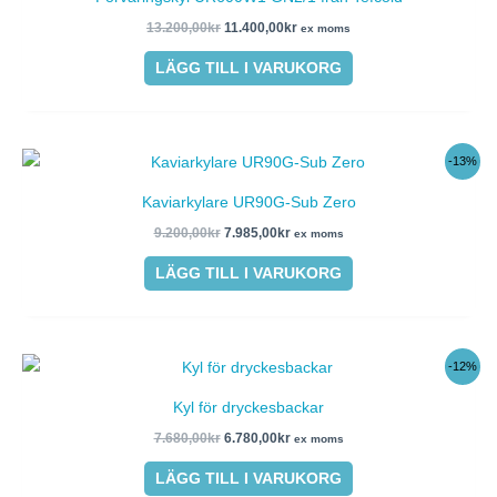
var:
är:
13.200,00kr.
11.400,00kr.
13.200,00
kr
11.400,00
kr
ex moms
LÄGG TILL I VARUKORG
Det
Det
-13%
ursprungliga
nuvarande
priset
priset
Kaviarkylare UR90G-Sub Zero
var:
är:
9.200,00kr.
7.985,00kr.
9.200,00
kr
7.985,00
kr
ex moms
LÄGG TILL I VARUKORG
Det
Det
-12%
ursprungliga
nuvarande
priset
priset
Kyl för dryckesbackar
var:
är:
7.680,00kr.
6.780,00kr.
7.680,00
kr
6.780,00
kr
ex moms
LÄGG TILL I VARUKORG