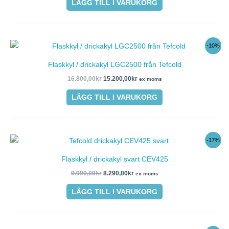
LÄGG TILL I VARUKORG
Det
Det
-10%
ursprungliga
nuvarande
priset
priset
Flaskkyl / drickakyl LGC2500 från Tefcold
var:
är:
16.800,00kr.
15.200,00kr.
16.800,00
kr
15.200,00
kr
ex moms
LÄGG TILL I VARUKORG
Det
Det
-17%
ursprungliga
nuvarande
priset
priset
Flaskkyl / drickakyl svart CEV425
var:
är:
9.990,00kr.
8.290,00kr.
9.990,00
kr
8.290,00
kr
ex moms
LÄGG TILL I VARUKORG