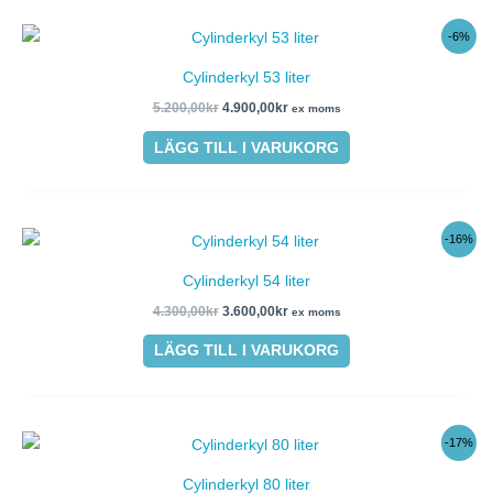
Det
Det
-6%
ursprungliga
nuvarande
priset
priset
Cylinderkyl 53 liter
var:
är:
5.200,00kr.
4.900,00kr.
5.200,00
kr
4.900,00
kr
ex moms
LÄGG TILL I VARUKORG
Det
Det
-16%
ursprungliga
nuvarande
priset
priset
Cylinderkyl 54 liter
var:
är:
4.300,00kr.
3.600,00kr.
4.300,00
kr
3.600,00
kr
ex moms
LÄGG TILL I VARUKORG
Det
Det
-17%
ursprungliga
nuvarande
priset
priset
Cylinderkyl 80 liter
var:
är: