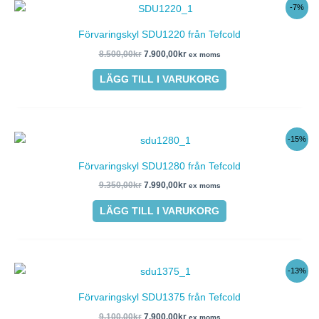
Det
Det
-7%
ursprungliga
nuvarande
priset
priset
Förvaringskyl SDU1220 från Tefcold
var:
är:
8.500,00kr.
7.900,00kr.
8.500,00
kr
7.900,00
kr
ex moms
LÄGG TILL I VARUKORG
Det
Det
-15%
ursprungliga
nuvarande
priset
priset
Förvaringskyl SDU1280 från Tefcold
var:
är:
9.350,00kr.
7.990,00kr.
9.350,00
kr
7.990,00
kr
ex moms
LÄGG TILL I VARUKORG
Det
Det
-13%
ursprungliga
nuvarande
priset
priset
Förvaringskyl SDU1375 från Tefcold
var:
är:
9.100,00kr.
7.900,00kr.
9.100,00
kr
7.900,00
kr
ex moms