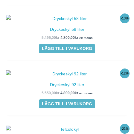
Det
Det
-13%
ursprungliga
nuvarande
priset
priset
Dryckeskyl 58 liter
var:
är:
5.495,00kr.
4.800,00kr.
5.495,00
kr
4.800,00
kr
ex moms
LÄGG TILL I VARUKORG
Det
Det
-12%
ursprungliga
nuvarande
priset
priset
Dryckeskyl 92 liter
var:
är:
5.550,00kr.
4.890,00kr.
5.550,00
kr
4.890,00
kr
ex moms
LÄGG TILL I VARUKORG
Det
Det
-21%
ursprungliga
nuvarande