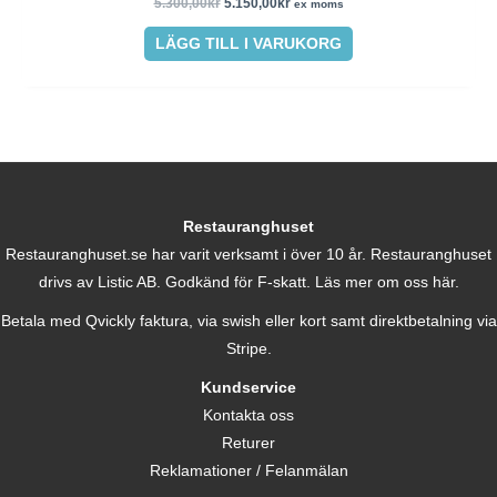
5.300,00
kr
5.150,00
kr
ex moms
LÄGG TILL I VARUKORG
Restauranghuset
Restauranghuset.se har varit verksamt i över 10 år. Restauranghuset
drivs av Listic AB. Godkänd för F-skatt.
Läs mer om oss här.
Betala med Qvickly faktura, via swish eller kort samt direktbetalning via
Stripe.
Kundservice
Kontakta oss
Returer
Reklamationer / Felanmälan