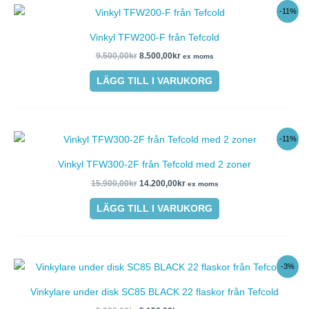
Det
Det
-11%
ursprungliga
nuvarande
priset
priset
Vinkyl TFW200-F från Tefcold
var:
är:
9.500,00kr.
8.500,00kr.
9.500,00
kr
8.500,00
kr
ex moms
LÄGG TILL I VARUKORG
Det
Det
-11%
ursprungliga
nuvarande
priset
priset
Vinkyl TFW300-2F från Tefcold med 2 zoner
var:
är:
15.900,00kr.
14.200,00kr.
15.900,00
kr
14.200,00
kr
ex moms
LÄGG TILL I VARUKORG
Det
Det
-3%
ursprungliga
nuvarande
priset
priset
Vinkylare under disk SC85 BLACK 22 flaskor från Tefcold
var:
är:
5.300,00kr.
5.150,00kr.