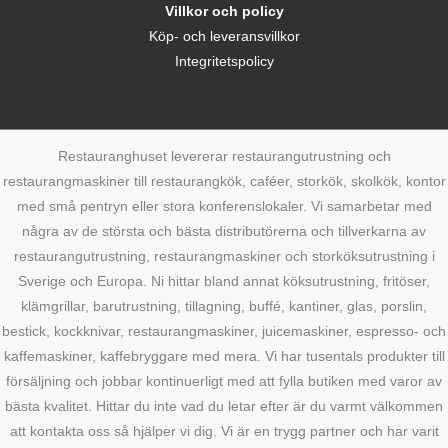
Villkor och policy
Köp- och leveransvillkor
Integritetspolicy
Restauranghuset levererar restaurangutrustning och
restaurangmaskiner till restaurangkök, caféer, storkök, skolkök, kontor
med små pentryn eller stora konferenslokaler. Vi samarbetar med
några av de största och bästa distributörerna och tillverkarna av
restaurangutrustning, restaurangmaskiner och storköksutrustning i
Sverige och Europa. Ni hittar bland annat köksutrustning, fritöser,
klämgrillar, barutrustning, tillagning, buffé, kantiner, glas, porslin,
bestick, kockknivar, restaurangmaskiner, juicemaskiner, espresso- och
kaffemaskiner, kaffebryggare med mera. Vi har tusentals produkter till
försäljning och jobbar kontinuerligt med att fylla butiken med varor av
bästa kvalitet. Hittar du inte vad du letar efter är du varmt välkommen
att kontakta oss så hjälper vi dig. Vi är en trygg partner och har varit