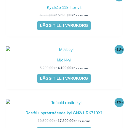
ursprungliga
nuvarande
priset
priset
Kylskåp 119 liter vit
var:
är:
6.300,00kr.
5.690,00kr.
6.300,00
kr
5.690,00
kr
ex moms
LÄGG TILL I VARUKORG
Det
Det
-21%
ursprungliga
nuvarande
priset
priset
Mjölkkyl
var:
är:
5.200,00kr.
4.100,00kr.
5.200,00
kr
4.100,00
kr
ex moms
LÄGG TILL I VARUKORG
Det
Det
-12%
ursprungliga
nuvarande
priset
priset
Rostfri upprättstående kyl GN2/1 RK710X1
var:
är:
19.600,00kr.
17.300,00kr.
19.600,00
kr
17.300,00
kr
ex moms