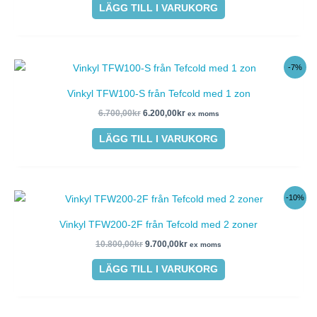
LÄGG TILL I VARUKORG
Det
Det
-7%
ursprungliga
nuvarande
priset
priset
Vinkyl TFW100-S från Tefcold med 1 zon
var:
är:
6.700,00kr.
6.200,00kr.
6.700,00
kr
6.200,00
kr
ex moms
LÄGG TILL I VARUKORG
Det
Det
-10%
ursprungliga
nuvarande
priset
priset
Vinkyl TFW200-2F från Tefcold med 2 zoner
var:
är:
10.800,00kr.
9.700,00kr.
10.800,00
kr
9.700,00
kr
ex moms
LÄGG TILL I VARUKORG