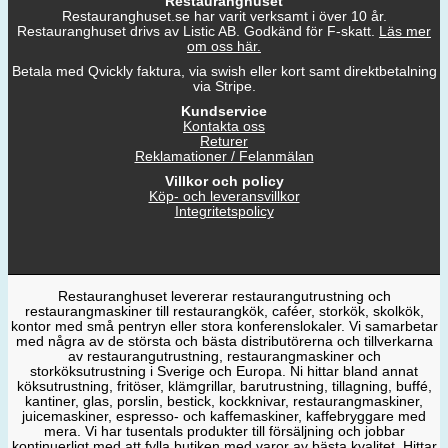
Restauranghuset
Restauranghuset.se har varit verksamt i över 10 år.
Restauranghuset drivs av Listic AB. Godkänd för F-skatt.
Läs mer
om oss här.
Betala med Qvickly faktura, via swish eller kort samt direktbetalning
via Stripe.
Kundservice
Kontakta oss
Returer
Reklamationer / Felanmälan
Villkor och policy
Köp- och leveransvillkor
Integritetspolicy
Restauranghuset levererar restaurangutrustning och
restaurangmaskiner till restaurangkök, caféer, storkök, skolkök,
kontor med små pentryn eller stora konferenslokaler. Vi samarbetar
med några av de största och bästa distributörerna och tillverkarna
av restaurangutrustning, restaurangmaskiner och
storköksutrustning i Sverige och Europa. Ni hittar bland annat
köksutrustning, fritöser, klämgrillar, barutrustning, tillagning, buffé,
kantiner, glas, porslin, bestick, kockknivar, restaurangmaskiner,
juicemaskiner, espresso- och kaffemaskiner, kaffebryggare med
mera. Vi har tusentals produkter till försäljning och jobbar
kontinuerligt med att fylla butiken med varor av bästa kvalitet. Hittar