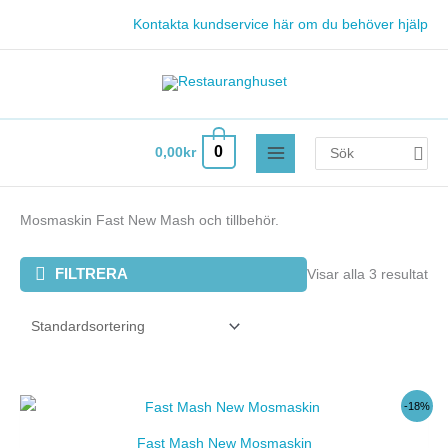
Hoppa
Kontakta kundservice här om du behöver hjälp
till
innehåll
Search
0
0,00
kr
for:
Mosmaskin Fast New Mash och tillbehör.
FILTRERA
Visar alla 3 resultat
Det
Det
-18%
ursprungliga
nuvarande
priset
priset
Fast Mash New Mosmaskin