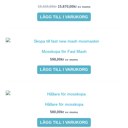
var:
är:
19.439,00kr.
15.870,00kr.
19.439,00
kr
15.870,00
kr
ex moms
LÄGG TILL I VARUKORG
Mosskopa för Fast Mash
598,00
kr
ex moms
LÄGG TILL I VARUKORG
Hållare för mosskopa
580,00
kr
ex moms
LÄGG TILL I VARUKORG