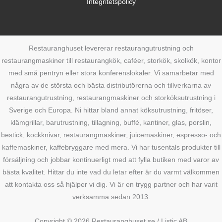
Integritetspolicy
Restauranghuset levererar restaurangutrustning och
restaurangmaskiner till restaurangkök, caféer, storkök, skolkök, kontor
med små pentryn eller stora konferenslokaler. Vi samarbetar med
några av de största och bästa distributörerna och tillverkarna av
restaurangutrustning, restaurangmaskiner och storköksutrustning i
Sverige och Europa. Ni hittar bland annat köksutrustning, fritöser,
klämgrillar, barutrustning, tillagning, buffé, kantiner, glas, porslin,
bestick, kockknivar, restaurangmaskiner, juicemaskiner, espresso- och
kaffemaskiner, kaffebryggare med mera. Vi har tusentals produkter till
försäljning och jobbar kontinuerligt med att fylla butiken med varor av
bästa kvalitet. Hittar du inte vad du letar efter är du varmt välkommen
att kontakta oss så hjälper vi dig. Vi är en trygg partner och har varit
verksamma sedan 2013.
Copyright © 2026 Restauranghuset.se / Listic AB