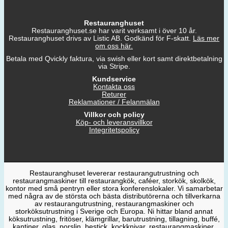
Restauranghuset
Restauranghuset.se har varit verksamt i över 10 år.
Restauranghuset drivs av Listic AB. Godkänd för F-skatt.
Läs mer
om oss här.
Betala med Qvickly faktura, via swish eller kort samt direktbetalning
via Stripe.
Kundservice
Kontakta oss
Returer
Reklamationer / Felanmälan
Villkor och policy
Köp- och leveransvillkor
Integritetspolicy
Restauranghuset levererar restaurangutrustning och
restaurangmaskiner till restaurangkök, caféer, storkök, skolkök,
kontor med små pentryn eller stora konferenslokaler. Vi samarbetar
med några av de största och bästa distributörerna och tillverkarna
av restaurangutrustning, restaurangmaskiner och
storköksutrustning i Sverige och Europa. Ni hittar bland annat
köksutrustning, fritöser, klämgrillar, barutrustning, tillagning, buffé,
kantiner, glas, porslin, bestick, kockknivar, restaurangmaskiner,