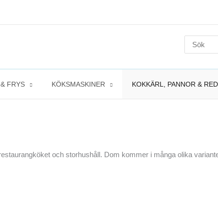
Search
for:
 & FRYS
KÖKSMASKINER
KOKKÄRL, PANNOR & RE
 restaurangköket och storhushåll. Dom kommer i många olika varianter 