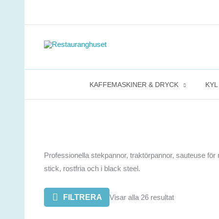
Hoppa
till
innehåll
KAFFEMASKINER & DRYCK
KYL
Professionella stekpannor, traktörpannor, sauteuse för
stick, rostfria och i black steel.
FILTRERA
Visar alla 26 resultat