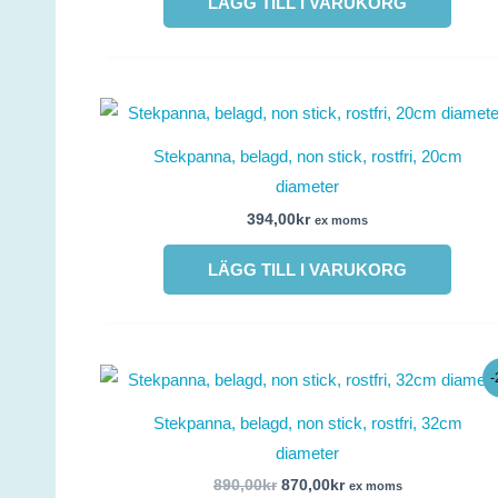
LÄGG TILL I VARUKORG
Stekpanna, belagd, non stick, rostfri, 20cm
diameter
394,00
kr
ex moms
LÄGG TILL I VARUKORG
Det
Det
ursprungliga
nuvarande
priset
priset
Stekpanna, belagd, non stick, rostfri, 32cm
var:
är:
890,00kr.
870,00kr.
diameter
890,00
kr
870,00
kr
ex moms