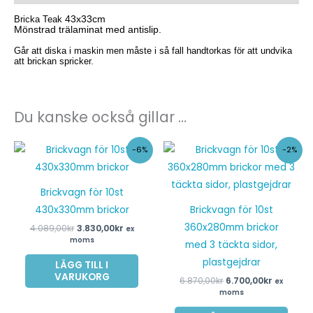
Bricka Teak
43x33cm
Mönstrad trälaminat med antislip.
Går att diska i maskin men måste i så fall handtorkas för att undvika
att brickan spricker.
Du kanske också gillar …
Det
Det
Det
Det
-6%
-2%
ursprungliga
nuvarande
ursprungliga
nuvaran
priset
priset
priset
priset
var:
är:
var:
är:
4.089,00kr.
3.830,00kr.
6.870,00kr.
6.700,00k
Brickvagn för 10st
430x330mm brickor
Brickvagn för 10st
360x280mm brickor
4.089,00
kr
3.830,00
kr
ex
moms
med 3 täckta sidor,
plastgejdrar
LÄGG TILL I
VARUKORG
6.870,00
kr
6.700,00
kr
ex
moms