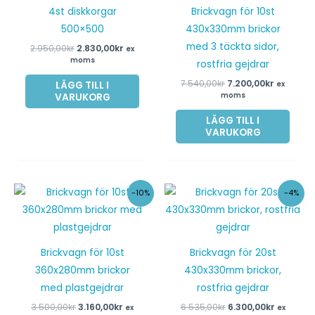
4st diskkorgar
Brickvagn för 10st
500×500
430x330mm brickor
med 3 täckta sidor,
2.950,00
kr
2.830,00
kr
ex
moms
rostfria gejdrar
7.540,00
kr
7.200,00
kr
LÄGG TILL I
ex
VARUKORG
moms
LÄGG TILL I
VARUKORG
Det
Det
Det
Det
-10%
-4%
ursprungliga
nuvarande
ursprungliga
nuvaran
priset
priset
priset
priset
var:
är:
var:
är:
3.500,00kr.
3.160,00kr.
6.535,00kr.
6.300,00k
Brickvagn för 10st
Brickvagn för 20st
360x280mm brickor
430x330mm brickor,
med plastgejdrar
rostfria gejdrar
3.500,00
kr
3.160,00
kr
6.535,00
kr
6.300,00
kr
ex
ex