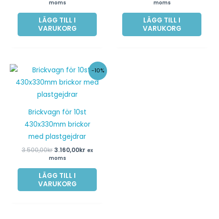
moms
moms
LÄGG TILL I
LÄGG TILL I
VARUKORG
VARUKORG
Det
Det
-10%
ursprungliga
nuvarande
priset
priset
var:
är:
3.500,00kr.
3.160,00kr.
Brickvagn för 10st
430x330mm brickor
med plastgejdrar
3.500,00
kr
3.160,00
kr
ex
moms
LÄGG TILL I
VARUKORG