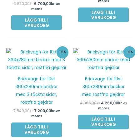
moms
6.870,00
kr
6.700,00
kr
ex
moms
LÄGG TILL I
VARUKORG
LÄGG TILL I
VARUKORG
Det
Det
Det
Det
-5%
-2%
ursprungliga
nuvarande
ursprungliga
nuvara
priset
priset
priset
priset
var:
är:
var:
är:
7.540,00kr.
7.200,00kr.
4.365,00kr.
4.260,00
Brickvagn för 10st
Brickvagn för 10st
360x280mm brickor
360x280mm brickor
med 3 täckta sidor,
med rostfria gejdrar
rostfria gejdrar
4.365,00
kr
4.260,00
kr
ex
moms
7.540,00
kr
7.200,00
kr
ex
moms
LÄGG TILL I
VARUKORG
LÄGG TILL I
VARUKORG