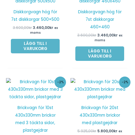
priset
priset
priset
priset
var:
är:
var:
är:
3.600,00kr.
3.460,00kr.
3.600,00kr.
3.460,00
Diskkorgvagn hög för
Diskkorgvagn hög för
7st diskkorgar 500×500
7st diskkorgar
460×460
3.600,00
kr
3.460,00
kr
ex
moms
3.600,00
kr
3.460,00
kr
ex
moms
LÄGG TILL I
VARUKORG
LÄGG TILL I
VARUKORG
Det
Det
Det
Det
-2%
-2%
ursprungliga
nuvarande
ursprungliga
nuvaran
priset
priset
priset
priset
var:
är:
var:
är:
6.870,00kr.
6.700,00kr.
5.925,00kr.
5.800,00k
Brickvagn för 10st
Brickvagn för 20st
430x330mm brickor
430x330mm brickor
med 3 täckta sidor,
med plastgejdrar
plastgejdrar
5.925,00
kr
5.800,00
kr
ex