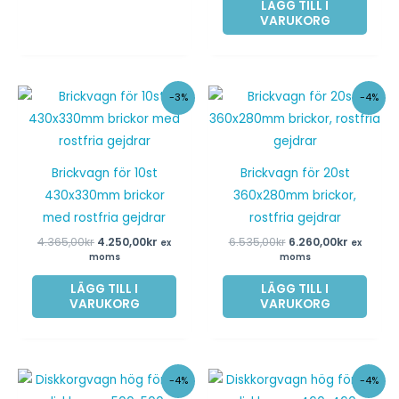
LÄGG TILL I
VARUKORG
Det
Det
Det
Det
-3%
-4%
ursprungliga
nuvarande
ursprungliga
nuvaran
priset
priset
priset
priset
var:
är:
var:
är:
4.365,00kr.
4.250,00kr.
6.535,00kr.
6.260,00k
Brickvagn för 10st
Brickvagn för 20st
430x330mm brickor
360x280mm brickor,
med rostfria gejdrar
rostfria gejdrar
4.365,00
kr
4.250,00
kr
6.535,00
kr
6.260,00
kr
ex
ex
moms
moms
LÄGG TILL I
LÄGG TILL I
VARUKORG
VARUKORG
Det
Det
Det
Det
-4%
-4%
ursprungliga
nuvarande
ursprungliga
nuvara