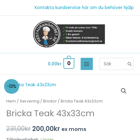
Hoppa
Kontakta kundservice här om du behöver hjälp
till
innehåll
Search
0
0,00
kr
for:
Bricka
Det
Det
-13%
Teak
ursprungliga
nuvarande
43x33cm
Hem
/
Servering
/
Brickor
/ Bricka Teak 43x33cm
mängd
priset
priset
Bricka Teak 43x33cm
var:
är:
231,00
kr
200,00
kr
ex moms
231,00kr.
200,00kr.
Tillgänglighet:
I lager