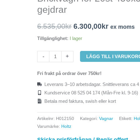
20st
gejdrar
430x330mm
priset
priset
brickor,
var:
är:
6.535,00
kr
6.300,00
kr
ex moms
rostfria
gejdrar
6.535,00kr.
6.300,00k
Tillgänglighet:
I lager
mängd
-
+
LÄGG TILL I VARUKOR
Fri frakt på ordrar över 750kr!
Leverans 3–10 arbetsdagar. Snittleverans ca 4
Kundservice 08 525 04 174 (Mån-Fre kl. 9-16)
Betala med faktura, swish eller kort
Artikelnr:
H012150
Kategori:
Vagnar
Etikett:
Hol
Varumärke:
Holtz
Skicka prisförfrågan / Begär offert