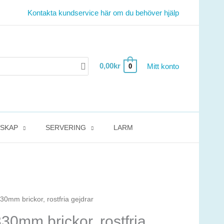
Kontakta kundservice här om du behöver hjälp
0,00
kr
Mitt konto
0
DSKAP
SERVERING
LARM
30mm brickor, rostfria gejdrar
30mm brickor, rostfria
de