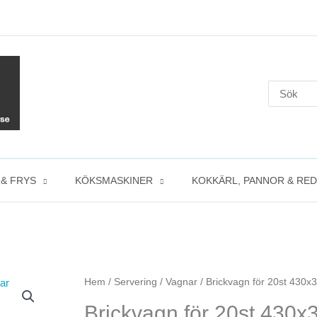
Search
for:
 & FRYS
KÖKSMASKINER
KOKKÄRL, PANNOR & RE
Brickvagn
Hem
/
Servering
/
Vagnar
/ Brickvagn för 20st 430x3
Det
Det
för
Brickvagn för 20st 430x3
ursprungliga
nuvaran