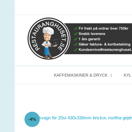
Hoppa
till
innehåll
KAFFEMASKINER & DRYCK
KYL
-4%