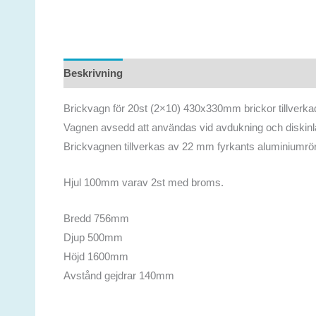
Beskrivning
Ytterligare information
Brickvagn för 20st (2×10) 430x330mm brickor tillverka
Vagnen avsedd att användas vid avdukning och diskinlä
Brickvagnen tillverkas av 22 mm fyrkants aluminiumrö
Hjul 100mm varav 2st med broms.
Bredd 756mm
Djup 500mm
Höjd 1600mm
Avstånd gejdrar 140mm