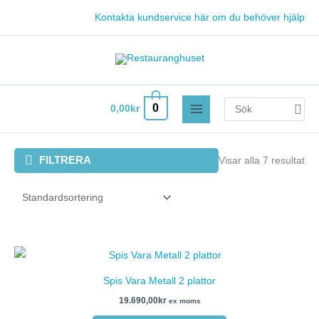
Hoppa
Kontakta kundservice här om du behöver hjälp
till
innehåll
Search
0
0,00
kr
for:
FILTRERA
Visar alla 7 resultat
Spis Vara Metall 2 plattor
19.690,00
kr
ex moms