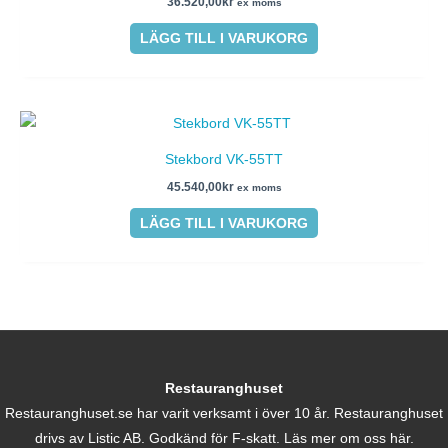
36.520,00
kr
ex moms
LÄGG TILL I VARUKORG
Stekbord VK-55TT
45.540,00
kr
ex moms
LÄGG TILL I VARUKORG
Restauranghuset
Restauranghuset.se har varit verksamt i över 10 år. Restauranghuset
drivs av Listic AB. Godkänd för F-skatt.
Läs mer om oss här.