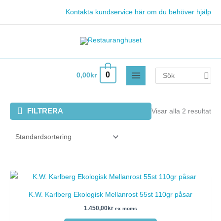
Hoppa
Kontakta kundservice här om du behöver hjälp
till
innehåll
Search
0
0,00
kr
for:
FILTRERA
Visar alla 2 resultat
K.W. Karlberg Ekologisk Mellanrost 55st 110gr påsar
1.450,00
kr
ex moms