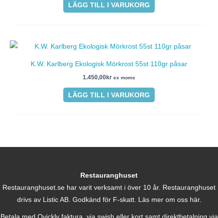
LÄGG TILL I VARUKORG
K.W. Karlberg Ekologisk Mörkrost 55st 110gr påsar
1.450,00
kr
ex moms
LÄGG TILL I VARUKORG
Restauranghuset
Restauranghuset.se har varit verksamt i över 10 år. Restauranghuset
drivs av Listic AB. Godkänd för F-skatt.
Läs mer om oss här.
Betala med Qvickly faktura, via swish eller kort samt direktbetalning via