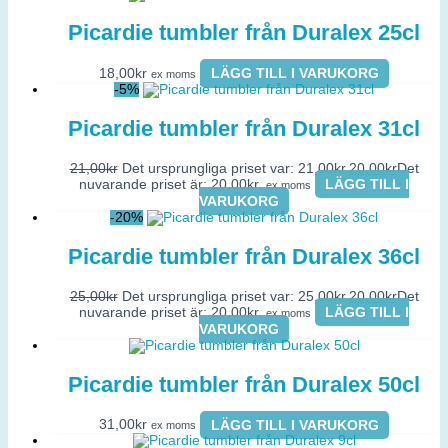
Picardie tumbler från Duralex 25cl
18,00
kr
LÄGG TILL I VARUKORG
ex moms
-5%
Picardie tumbler från Duralex 31cl
21,00
kr
Det ursprungliga priset var: 21,00kr.
20,00
kr
Det
nuvarande priset är: 20,00kr.
LÄGG TILL I
ex moms
VARUKORG
-20%
Picardie tumbler från Duralex 36cl
25,00
kr
Det ursprungliga priset var: 25,00kr.
20,00
kr
Det
nuvarande priset är: 20,00kr.
LÄGG TILL I
ex moms
VARUKORG
Picardie tumbler från Duralex 50cl
31,00
kr
LÄGG TILL I VARUKORG
ex moms