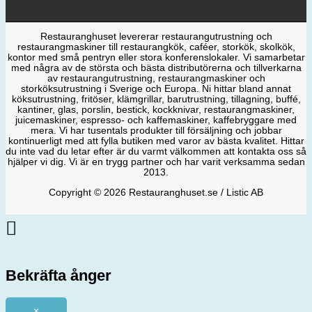
Restauranghuset levererar restaurangutrustning och
restaurangmaskiner till restaurangkök, caféer, storkök, skolkök,
kontor med små pentryn eller stora konferenslokaler. Vi samarbetar
med några av de största och bästa distributörerna och tillverkarna
av restaurangutrustning, restaurangmaskiner och
storköksutrustning i Sverige och Europa. Ni hittar bland annat
köksutrustning, fritöser, klämgrillar, barutrustning, tillagning, buffé,
kantiner, glas, porslin, bestick, kockknivar, restaurangmaskiner,
juicemaskiner, espresso- och kaffemaskiner, kaffebryggare med
mera. Vi har tusentals produkter till försäljning och jobbar
kontinuerligt med att fylla butiken med varor av bästa kvalitet. Hittar
du inte vad du letar efter är du varmt välkommen att kontakta oss så
hjälper vi dig. Vi är en trygg partner och har varit verksamma sedan
2013.
Copyright © 2026 Restauranghuset.se / Listic AB
Bekräfta ånger
×