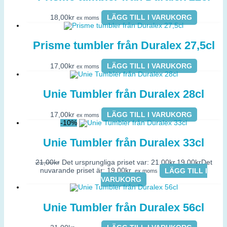
18,00
kr
LÄGG TILL I VARUKORG
ex moms
Prisme tumbler från Duralex 27,5cl
17,00
kr
LÄGG TILL I VARUKORG
ex moms
Unie Tumbler från Duralex 28cl
17,00
kr
LÄGG TILL I VARUKORG
ex moms
-10%
Unie Tumbler från Duralex 33cl
21,00
kr
Det ursprungliga priset var: 21,00kr.
19,00
kr
Det
nuvarande priset är: 19,00kr.
LÄGG TILL I
ex moms
VARUKORG
Unie Tumbler från Duralex 56cl