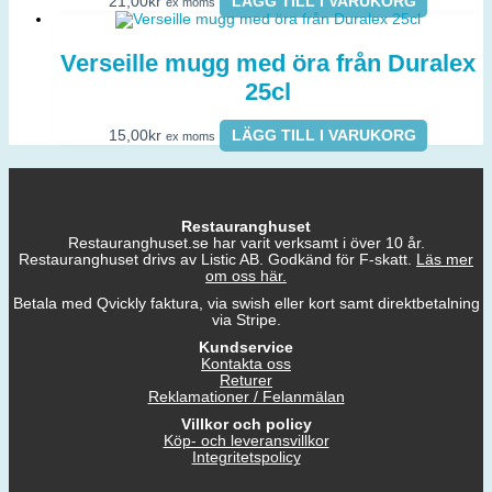
21,00
kr
LÄGG TILL I VARUKORG
ex moms
Verseille mugg med öra från Duralex
25cl
15,00
kr
LÄGG TILL I VARUKORG
ex moms
Restauranghuset
Restauranghuset.se har varit verksamt i över 10 år.
Restauranghuset drivs av Listic AB. Godkänd för F-skatt.
Läs mer
om oss här.
Betala med Qvickly faktura, via swish eller kort samt direktbetalning
via Stripe.
Kundservice
Kontakta oss
Returer
Reklamationer / Felanmälan
Villkor och policy
Köp- och leveransvillkor
Integritetspolicy