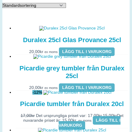
Duralex 25cl Glas Provance 25cl
20,00
kr
LÄGG TILL I VARUKORG
ex moms
Picardie grey tumbler från Duralex
25cl
20,00
kr
LÄGG TILL I VARUKORG
ex moms
-12%
Picardie tumbler från Duralex 20cl
17,00
kr
Det ursprungliga priset var: 17,00kr.
15,00
kr
Det
nuvarande priset är: 15,00kr.
LÄGG TILL I
ex moms
VARUKORG