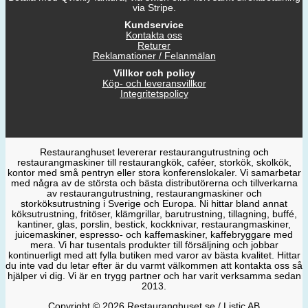
via Stripe.
Kundservice
Kontakta oss
Returer
Reklamationer / Felanmälan
Villkor och policy
Köp- och leveransvillkor
Integritetspolicy
Restauranghuset levererar restaurangutrustning och
restaurangmaskiner till restaurangkök, caféer, storkök, skolkök,
kontor med små pentryn eller stora konferenslokaler. Vi samarbetar
med några av de största och bästa distributörerna och tillverkarna
av restaurangutrustning, restaurangmaskiner och
storköksutrustning i Sverige och Europa. Ni hittar bland annat
köksutrustning, fritöser, klämgrillar, barutrustning, tillagning, buffé,
kantiner, glas, porslin, bestick, kockknivar, restaurangmaskiner,
juicemaskiner, espresso- och kaffemaskiner, kaffebryggare med
mera. Vi har tusentals produkter till försäljning och jobbar
kontinuerligt med att fylla butiken med varor av bästa kvalitet. Hittar
du inte vad du letar efter är du varmt välkommen att kontakta oss så
hjälper vi dig. Vi är en trygg partner och har varit verksamma sedan
2013.
Copyright © 2026 Restauranghuset.se / Listic AB