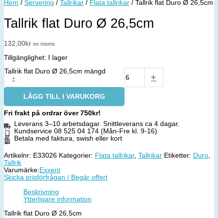
Hem
/
Servering
/
Tallrikar
/
Flata tallrikar
/ Tallrik flat Duro Ø 26,5cm
Tallrik flat Duro Ø 26,5cm
132,00
kr
ex moms
Tillgänglighet:
I lager
Tallrik flat Duro Ø 26,5cm mängd
-
+
LÄGG TILL I VARUKORG
Fri frakt på ordrar över 750kr!
Leverans 3–10 arbetsdagar. Snittleverans ca 4 dagar.
Kundservice 08 525 04 174 (Mån-Fre kl. 9-16)
Betala med faktura, swish eller kort
Artikelnr:
E33026
Kategorier:
Flata tallrikar
,
Tallrikar
Etiketter:
Duro
,
Tallrik
Varumärke:
Exxent
Skicka prisförfrågan / Begär offert
Beskrivning
Ytterligare information
Tallrik flat Duro Ø 26,5cm