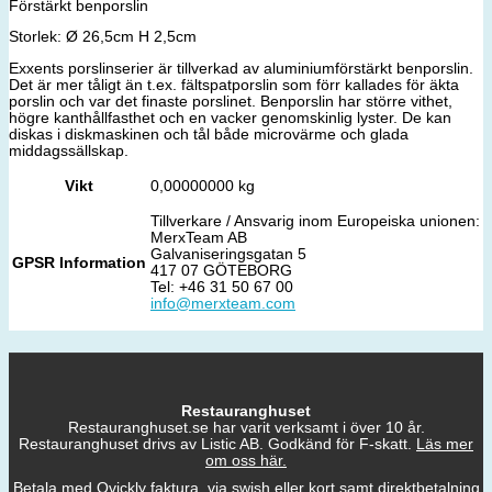
Förstärkt benporslin
Storlek: Ø 26,5cm H 2,5cm
Exxents porslinserier är tillverkad av aluminiumförstärkt benporslin.
Det är mer tåligt än t.ex. fältspatporslin som förr kallades för äkta
porslin och var det finaste porslinet. Benporslin har större vithet,
högre kanthållfasthet och en vacker genomskinlig lyster. De kan
diskas i diskmaskinen och tål både microvärme och glada
middagssällskap.
Vikt
0,00000000 kg
Tillverkare / Ansvarig inom Europeiska unionen:
MerxTeam AB
Galvaniseringsgatan 5
GPSR Information
417 07 GÖTEBORG
Tel: +46 31 50 67 00
info@merxteam.com
Restauranghuset
Restauranghuset.se har varit verksamt i över 10 år.
Restauranghuset drivs av Listic AB. Godkänd för F-skatt.
Läs mer
om oss här.
Betala med Qvickly faktura, via swish eller kort samt direktbetalning