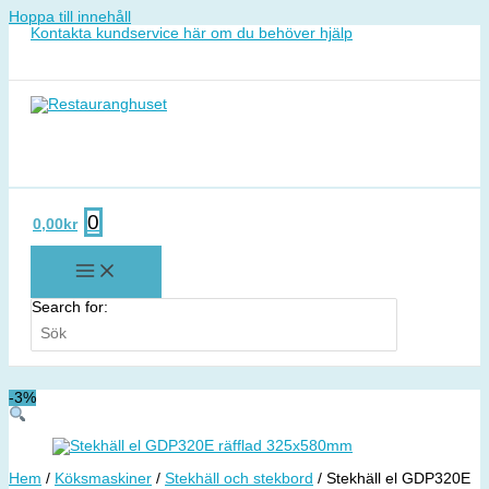
Hoppa till innehåll
Kontakta kundservice här om du behöver hjälp
0
0,00
kr
Search for:
-3%
Hem
/
Köksmaskiner
/
Stekhäll och stekbord
/ Stekhäll el GDP320E