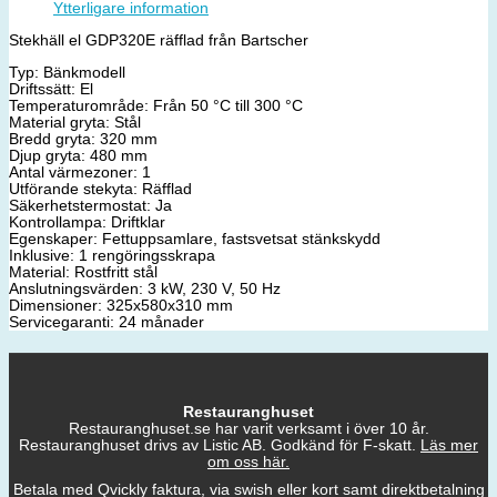
Ytterligare information
Stekhäll el GDP320E räfflad från Bartscher
Typ: Bänkmodell
Driftssätt: El
Temperaturområde: Från 50 °C till 300 °C
Material gryta: Stål
Bredd gryta: 320 mm
Djup gryta: 480 mm
Antal värmezoner: 1
Utförande stekyta: Räfflad
Säkerhetstermostat: Ja
Kontrollampa: Driftklar
Egenskaper: Fettuppsamlare, fastsvetsat stänkskydd
Inklusive: 1 rengöringsskrapa
Material: Rostfritt stål
Anslutningsvärden: 3 kW, 230 V, 50 Hz
Dimensioner: 325x580x310 mm
Servicegaranti: 24 månader
Restauranghuset
Restauranghuset.se har varit verksamt i över 10 år.
Restauranghuset drivs av Listic AB. Godkänd för F-skatt.
Läs mer
om oss här.
Betala med Qvickly faktura, via swish eller kort samt direktbetalning