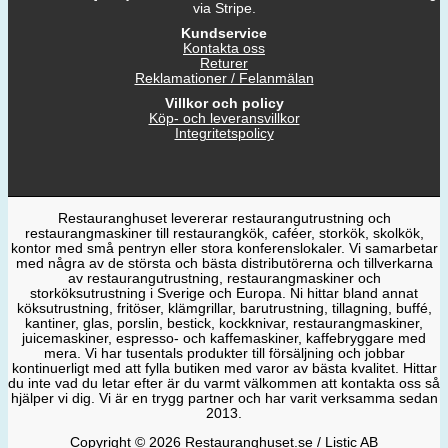
via Stripe.
Kundservice
Kontakta oss
Returer
Reklamationer / Felanmälan
Villkor och policy
Köp- och leveransvillkor
Integritetspolicy
Restauranghuset levererar restaurangutrustning och
restaurangmaskiner till restaurangkök, caféer, storkök, skolkök,
kontor med små pentryn eller stora konferenslokaler. Vi samarbetar
med några av de största och bästa distributörerna och tillverkarna
av restaurangutrustning, restaurangmaskiner och
storköksutrustning i Sverige och Europa. Ni hittar bland annat
köksutrustning, fritöser, klämgrillar, barutrustning, tillagning, buffé,
kantiner, glas, porslin, bestick, kockknivar, restaurangmaskiner,
juicemaskiner, espresso- och kaffemaskiner, kaffebryggare med
mera. Vi har tusentals produkter till försäljning och jobbar
kontinuerligt med att fylla butiken med varor av bästa kvalitet. Hittar
du inte vad du letar efter är du varmt välkommen att kontakta oss så
hjälper vi dig. Vi är en trygg partner och har varit verksamma sedan
2013.
Copyright © 2026 Restauranghuset.se / Listic AB