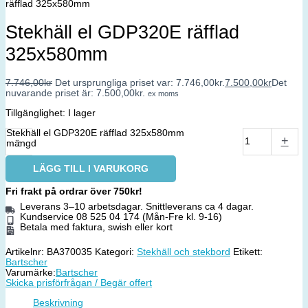
räfflad 325x580mm
Stekhäll el GDP320E räfflad
325x580mm
7.746,00
kr
Det ursprungliga priset var: 7.746,00kr.
7.500,00
kr
Det
nuvarande priset är: 7.500,00kr.
ex moms
Tillgänglighet:
I lager
Stekhäll el GDP320E räfflad 325x580mm
-
+
mängd
LÄGG TILL I VARUKORG
Fri frakt på ordrar över 750kr!
Leverans 3–10 arbetsdagar. Snittleverans ca 4 dagar.
Kundservice 08 525 04 174 (Mån-Fre kl. 9-16)
Betala med faktura, swish eller kort
Artikelnr:
BA370035
Kategori:
Stekhäll och stekbord
Etikett:
Bartscher
Varumärke:
Bartscher
Skicka prisförfrågan / Begär offert
Beskrivning