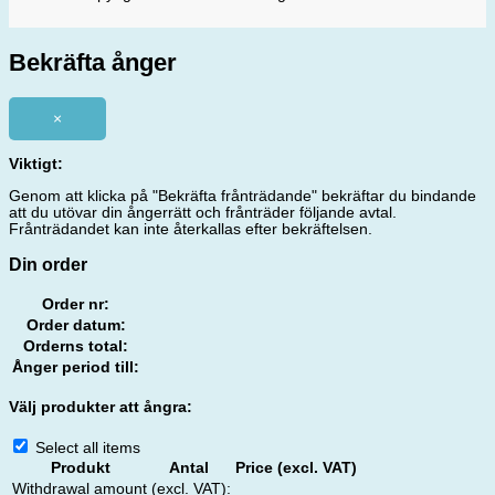
Bekräfta ånger
×
Viktigt:
Genom att klicka på "Bekräfta frånträdande" bekräftar du bindande
att du utövar din ångerrätt och frånträder följande avtal.
Frånträdandet kan inte återkallas efter bekräftelsen.
Din order
Order nr:
Order datum:
Orderns total:
Ånger period till:
Välj produkter att ångra:
Select all items
Produkt
Antal
Price (excl. VAT)
Withdrawal amount (excl. VAT):