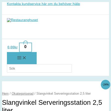
Hoppa
Kontakta kundservice här om du behöver hjälp
till
innehåll
0
0,00
kr
Search
for:
Slangvinkel
Det
Det
-24%
Serveringsstation
ursprungliga
nuvarande
2,5
priset
priset
Hem
/
Okategoriserad
/ Slangvinkel Serveringsstation 2,5 liter
liter
var:
är:
mängd
5.119,00kr.
3.889,00kr.
Slangvinkel Serveringsstation 2,5
liter