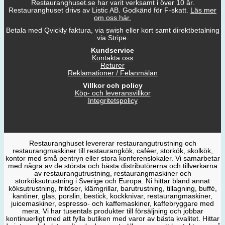
Restauranghuset.se har varit verksamt i över 10 år.
Restauranghuset drivs av Listic AB. Godkänd för F-skatt.
Läs mer
om oss här.
Betala med Qvickly faktura, via swish eller kort samt direktbetalning
via Stripe.
Kundservice
Kontakta oss
Returer
Reklamationer / Felanmälan
Villkor och policy
Köp- och leveransvillkor
Integritetspolicy
Restauranghuset levererar restaurangutrustning och
restaurangmaskiner till restaurangkök, caféer, storkök, skolkök,
kontor med små pentryn eller stora konferenslokaler. Vi samarbetar
med några av de största och bästa distributörerna och tillverkarna
av restaurangutrustning, restaurangmaskiner och
storköksutrustning i Sverige och Europa. Ni hittar bland annat
köksutrustning, fritöser, klämgrillar, barutrustning, tillagning, buffé,
kantiner, glas, porslin, bestick, kockknivar, restaurangmaskiner,
juicemaskiner, espresso- och kaffemaskiner, kaffebryggare med
mera. Vi har tusentals produkter till försäljning och jobbar
kontinuerligt med att fylla butiken med varor av bästa kvalitet. Hittar