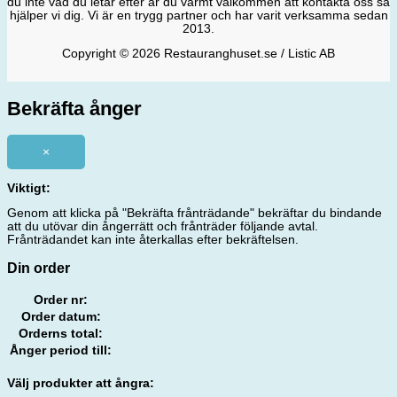
du inte vad du letar efter är du varmt välkommen att kontakta oss så
hjälper vi dig. Vi är en trygg partner och har varit verksamma sedan
2013.
Copyright © 2026 Restauranghuset.se / Listic AB
Bekräfta ånger
×
Viktigt:
Genom att klicka på "Bekräfta frånträdande" bekräftar du bindande
att du utövar din ångerrätt och frånträder följande avtal.
Frånträdandet kan inte återkallas efter bekräftelsen.
Din order
Order nr:
Order datum:
Orderns total:
Ånger period till:
Välj produkter att ångra: