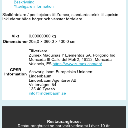
Beskrivning
Ytterligare information
Skalfördelare / peel ejctors till Zumex, standardstorlek till apelsin.
Inkluderar både höger och vänster fördelare.
Vikt
0,00000000 kg
Dimensioner
205,0 × 360,0 × 430,0 cm
Tillverkare:
Zumex Maquinas Y Elementos SA, Poligono Ind.
Moncada III Calle del Moli 2, 46113, Moncada –
Valencia, ES
https://www.zumex.com/en/
GPSR
Ansvarig inom Europeiska Unionen:
Information
Lindenbaum
Lindenbaum Agenturer AB
Vintervägen 54
135 40 Tyresö
info@lindenbaum.se
Restauranghuset
Restauranghuset.se har varit verksamt i över 10 år.