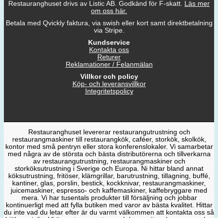
Restauranghuset drivs av Listic AB. Godkänd för F-skatt.
Läs mer
om oss här.
Betala med Qvickly faktura, via swish eller kort samt direktbetalning
via Stripe.
Kundservice
Kontakta oss
Returer
Reklamationer / Felanmälan
Villkor och policy
Köp- och leveransvillkor
Integritetspolicy
Restauranghuset levererar restaurangutrustning och
restaurangmaskiner till restaurangkök, caféer, storkök, skolkök,
kontor med små pentryn eller stora konferenslokaler. Vi samarbetar
med några av de största och bästa distributörerna och tillverkarna
av restaurangutrustning, restaurangmaskiner och
storköksutrustning i Sverige och Europa. Ni hittar bland annat
köksutrustning, fritöser, klämgrillar, barutrustning, tillagning, buffé,
kantiner, glas, porslin, bestick, kockknivar, restaurangmaskiner,
juicemaskiner, espresso- och kaffemaskiner, kaffebryggare med
mera. Vi har tusentals produkter till försäljning och jobbar
kontinuerligt med att fylla butiken med varor av bästa kvalitet. Hittar
du inte vad du letar efter är du varmt välkommen att kontakta oss så