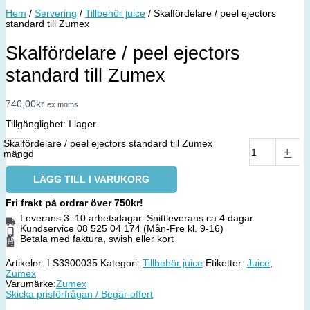
Hem
/
Servering
/
Tillbehör juice
/ Skalfördelare / peel ejectors
standard till Zumex
Skalfördelare / peel ejectors
standard till Zumex
740,00
kr
ex moms
Tillgänglighet:
I lager
Skalfördelare / peel ejectors standard till Zumex
-
+
mängd
LÄGG TILL I VARUKORG
Fri frakt på ordrar över 750kr!
Leverans 3–10 arbetsdagar. Snittleverans ca 4 dagar.
Kundservice 08 525 04 174 (Mån-Fre kl. 9-16)
Betala med faktura, swish eller kort
Artikelnr:
LS3300035
Kategori:
Tillbehör juice
Etiketter:
Juice
,
Zumex
Varumärke:
Zumex
Skicka prisförfrågan / Begär offert