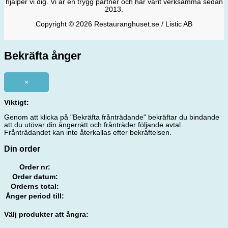
hjälper vi dig. Vi är en trygg partner och har varit verksamma sedan
2013.
Copyright © 2026 Restauranghuset.se / Listic AB
Bekräfta ånger
×
Viktigt:
Genom att klicka på "Bekräfta frånträdande" bekräftar du bindande
att du utövar din ångerrätt och frånträder följande avtal.
Frånträdandet kan inte återkallas efter bekräftelsen.
Din order
Order nr:
Order datum:
Orderns total:
Ånger period till:
Välj produkter att ångra: