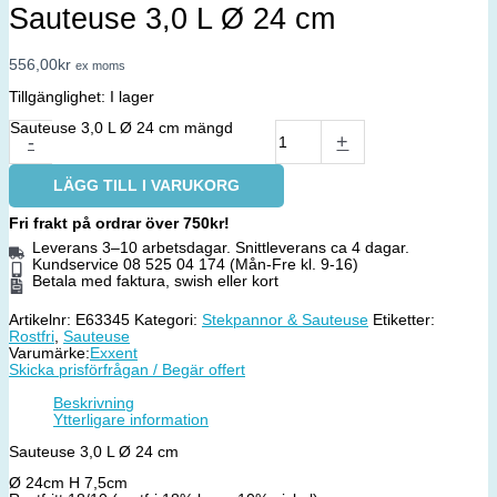
Sauteuse 3,0 L Ø 24 cm
556,00
kr
ex moms
Tillgänglighet:
I lager
Sauteuse 3,0 L Ø 24 cm mängd
-
+
LÄGG TILL I VARUKORG
Fri frakt på ordrar över 750kr!
Leverans 3–10 arbetsdagar. Snittleverans ca 4 dagar.
Kundservice 08 525 04 174 (Mån-Fre kl. 9-16)
Betala med faktura, swish eller kort
Artikelnr:
E63345
Kategori:
Stekpannor & Sauteuse
Etiketter:
Rostfri
,
Sauteuse
Varumärke:
Exxent
Skicka prisförfrågan / Begär offert
Beskrivning
Ytterligare information
Sauteuse 3,0 L Ø 24 cm
Ø 24cm H 7,5cm