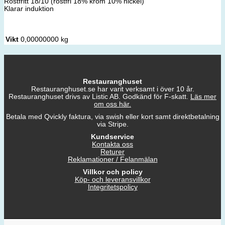
Rostfritt 18/10 (rostfri 18% krom 10% nickel)
Klarar induktion
Vikt
0,00000000 kg
Restauranghuset
Restauranghuset.se har varit verksamt i över 10 år.
Restauranghuset drivs av Listic AB. Godkänd för F-skatt.
Läs mer
om oss här.
Betala med Qvickly faktura, via swish eller kort samt direktbetalning
via Stripe.
Kundservice
Kontakta oss
Returer
Reklamationer / Felanmälan
Villkor och policy
Köp- och leveransvillkor
Integritetspolicy