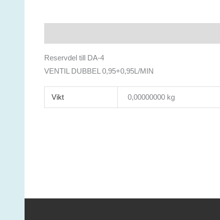
Beskrivning
Ytterligare information
Reservdel till DA-4
VENTIL DUBBEL 0,95+0,95L/MIN
Vikt
0,00000000 kg