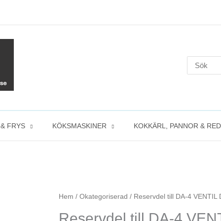
Search
for:
 & FRYS
KÖKSMASKINER
KOKKÄRL, PANNOR & RE
Reservdel
Hem
/
Okategoriserad
/ Reservdel till DA-4 VENTI
till
Reservdel till DA-4 VE