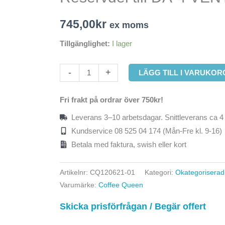
DA-
4
745,00
kr
ex moms
VENTIL
DUBBEL
Tillgänglighet:
I lager
mängd
-
+
LÄGG TILL I VARUKOR
Fri frakt på ordrar över 750kr!
Leverans 3–10 arbetsdagar. Snittleverans ca 4
Kundservice 08 525 04 174 (Mån-Fre kl. 9-16)
Betala med faktura, swish eller kort
Artikelnr:
CQ120621-01
Kategori:
Okategoriserad
Varumärke:
Coffee Queen
Skicka prisförfrågan / Begär offert