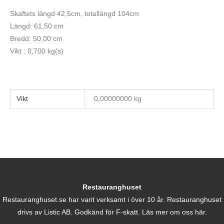
Skaftets längd 42,5cm, totallängd 104cm
Längd: 61,50 cm
Bredd: 50,00 cm
Vikt : 0,700 kg(s)
Vikt
0,00000000 kg
Restauranghuset
Restauranghuset.se har varit verksamt i över 10 år. Restauranghuset
drivs av Listic AB. Godkänd för F-skatt.
Läs mer om oss här.