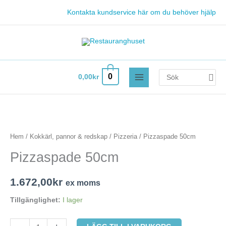
Hoppa
Kontakta kundservice här om du behöver hjälp
till
innehåll
Search
0
0,00
kr
for:
Pizzaspade
50cm
mängd
Hem
/
Kokkärl, pannor & redskap
/
Pizzeria
/ Pizzaspade 50cm
Pizzaspade 50cm
1.672,00
kr
ex moms
Tillgänglighet:
I lager