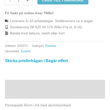
-
+
LÄGG TILL I VARUKORG
Fri frakt på ordrar över 750kr!
Leverans 3–10 arbetsdagar. Snittleverans ca 4 dagar.
Kundservice 08 525 04 174 (Mån-Fre kl. 9-16)
Betala med faktura, swish eller kort
Artikelnr:
E65371
Kategori:
Pizzeria
Varumärke:
Exxent
Skicka prisförfrågan / Begär offert
Beskrivning
Ytterligare information
Pizzaspade 50cm i trä med aluminiumkant.