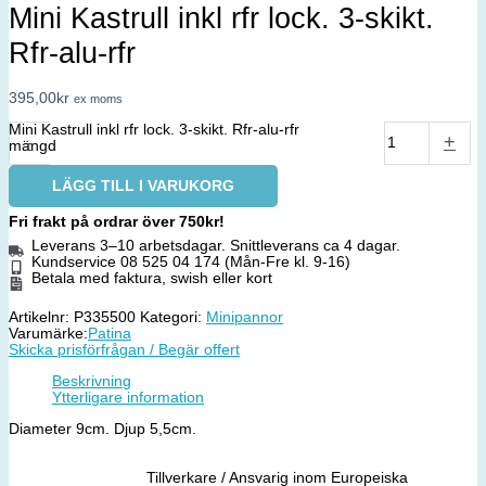
Mini Kastrull inkl rfr lock. 3-skikt.
Rfr-alu-rfr
395,00
kr
ex moms
Mini Kastrull inkl rfr lock. 3-skikt. Rfr-alu-rfr
-
+
mängd
LÄGG TILL I VARUKORG
Fri frakt på ordrar över 750kr!
Leverans 3–10 arbetsdagar. Snittleverans ca 4 dagar.
Kundservice 08 525 04 174 (Mån-Fre kl. 9-16)
Betala med faktura, swish eller kort
Artikelnr:
P335500
Kategori:
Minipannor
Varumärke:
Patina
Skicka prisförfrågan / Begär offert
Beskrivning
Ytterligare information
Diameter 9cm. Djup 5,5cm.
Tillverkare / Ansvarig inom Europeiska