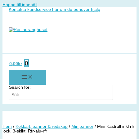
Hoppa till innehåll
Kontakta kundservice här om du behöver hjälp
0
0,00
kr
Search for:
Hem
/
Kokkärl, pannor & redskap
/
Minipannor
/ Mini Kastrull inkl rfr
lock. 3-skikt. Rfr-alu-rfr