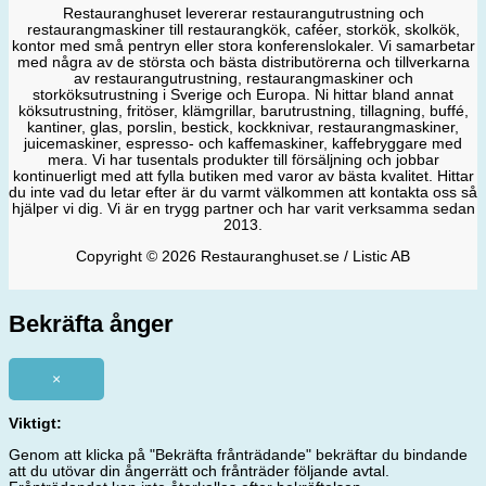
Restauranghuset levererar restaurangutrustning och
restaurangmaskiner till restaurangkök, caféer, storkök, skolkök,
kontor med små pentryn eller stora konferenslokaler. Vi samarbetar
med några av de största och bästa distributörerna och tillverkarna
av restaurangutrustning, restaurangmaskiner och
storköksutrustning i Sverige och Europa. Ni hittar bland annat
köksutrustning, fritöser, klämgrillar, barutrustning, tillagning, buffé,
kantiner, glas, porslin, bestick, kockknivar, restaurangmaskiner,
juicemaskiner, espresso- och kaffemaskiner, kaffebryggare med
mera. Vi har tusentals produkter till försäljning och jobbar
kontinuerligt med att fylla butiken med varor av bästa kvalitet. Hittar
du inte vad du letar efter är du varmt välkommen att kontakta oss så
hjälper vi dig. Vi är en trygg partner och har varit verksamma sedan
2013.
Copyright © 2026 Restauranghuset.se / Listic AB
Bekräfta ånger
×
Viktigt:
Genom att klicka på "Bekräfta frånträdande" bekräftar du bindande
att du utövar din ångerrätt och frånträder följande avtal.