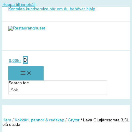
Hoppa till innehåll
Kontakta kundservice här om du behöver hjälp
0
0,00
kr
Search for:
Hem
/
Kokkärl, pannor & redskap
/
Grytor
/ Lava Gjutjärnsgryta 3,5L
blå utsida