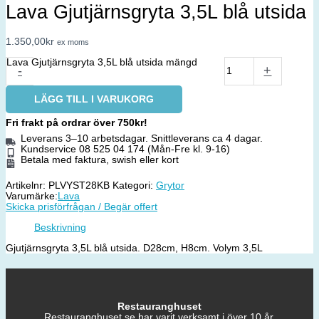
Lava Gjutjärnsgryta 3,5L blå utsida
1.350,00
kr
ex moms
Lava Gjutjärnsgryta 3,5L blå utsida mängd
-
+
LÄGG TILL I VARUKORG
Fri frakt på ordrar över 750kr!
Leverans 3–10 arbetsdagar. Snittleverans ca 4 dagar.
Kundservice 08 525 04 174 (Mån-Fre kl. 9-16)
Betala med faktura, swish eller kort
Artikelnr:
PLVYST28KB
Kategori:
Grytor
Varumärke:
Lava
Skicka prisförfrågan / Begär offert
Beskrivning
Gjutjärnsgryta 3,5L blå utsida. D28cm, H8cm. Volym 3,5L
Restauranghuset
Restauranghuset.se har varit verksamt i över 10 år.