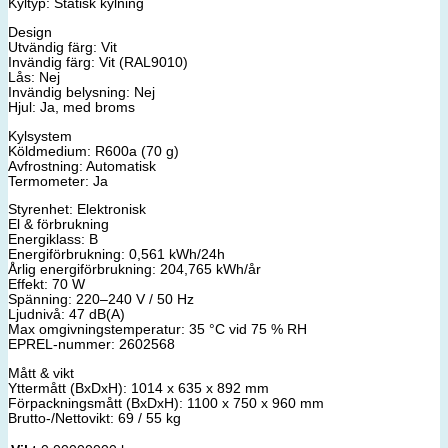
Kyltyp: Statisk kylning
Design
Utvändig färg: Vit
Invändig färg: Vit (RAL9010)
Lås: Nej
Invändig belysning: Nej
Hjul: Ja, med broms
Kylsystem
Köldmedium: R600a (70 g)
Avfrostning: Automatisk
Termometer: Ja
Styrenhet: Elektronisk
El & förbrukning
Energiklass: B
Energiförbrukning: 0,561 kWh/24h
Årlig energiförbrukning: 204,765 kWh/år
Effekt: 70 W
Spänning: 220–240 V / 50 Hz
Ljudnivå: 47 dB(A)
Max omgivningstemperatur: 35 °C vid 75 % RH
EPREL-nummer: 2602568
Mått & vikt
Yttermått (BxDxH): 1014 x 635 x 892 mm
Förpackningsmått (BxDxH): 1100 x 750 x 960 mm
Brutto-/Nettovikt: 69 / 55 kg