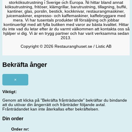
storköksutrustning i Sverige och Europa. Ni hittar bland annat
köksutrustning, fritöser, klämgrillar, barutrustning, tillagning, buffé,
kantiner, glas, porslin, bestick, kockknivar, restaurangmaskiner,
juicemaskiner, espresso- och kaffemaskiner, kaffebryggare med
mera. Vi har tusentals produkter till försäljning och jobbar
kontinuerligt med att fylla butiken med varor av bästa kvalitet. Hittar
du inte vad du letar efter är du varmt välkommen att kontakta oss så
hjälper vi dig. Vi är en trygg partner och har varit verksamma sedan
2013.
Copyright © 2026 Restauranghuset.se / Listic AB
Bekräfta ånger
×
Viktigt:
Genom att klicka på "Bekräfta frånträdande" bekräftar du bindande
att du utövar din ångerrätt och frånträder följande avtal.
Frånträdandet kan inte återkallas efter bekräftelsen.
Din order
Order nr: