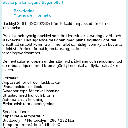
Skicka prisförfrågan / Begär offert
Beskrivning
Ytterligare information
Backkyl 286 L (ISC302SD) från Tefcold, anpassad för öl- och
läskbackar.
Praktisk och rymlig backkyl som är idealisk för förvaring av öl- och
läskbackar. Den liggande designen med plana skjutlock gör det
enkelt att snabbt komma åt innehållet samtidigt som kylan bevaras
effektivt. Perfekt för butik, restaurang, café eller
föreningsverksamhet.
Den avtagbara toppen underlättar vid påfyllning och rengöring, och
de robusta hjulen med broms gör kylen enkel att flytta och säkert
placera.
Fördelar
Anpassad för öl- och läskbackar
Plana, solida skjutlock
Avtagbar topp för enkel lastning
Utrustad med hjul och broms
Automatisk avfrostning
Elektronisk termostatstyrning
Specifikationer
Kapacitet & temperatur
Bruttovolym / Nettovolym: 286 / 232 liter
Temperaturområde: +1 till +9 °C