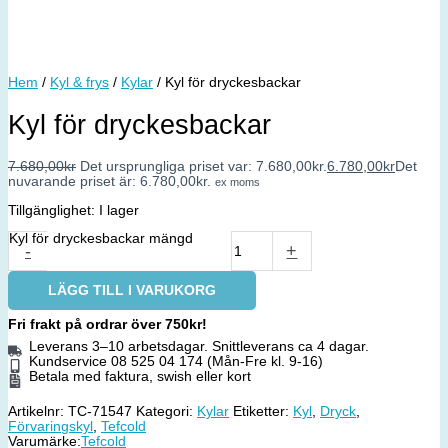
Hem
/
Kyl & frys
/
Kylar
/ Kyl för dryckesbackar
Kyl för dryckesbackar
7.680,00
kr
Det ursprungliga priset var: 7.680,00kr.
6.780,00
kr
Det
nuvarande priset är: 6.780,00kr.
ex moms
Tillgänglighet:
I lager
Kyl för dryckesbackar mängd
-
+
LÄGG TILL I VARUKORG
Fri frakt på ordrar över 750kr!
Leverans 3–10 arbetsdagar. Snittleverans ca 4 dagar.
Kundservice 08 525 04 174 (Mån-Fre kl. 9-16)
Betala med faktura, swish eller kort
Artikelnr:
TC-71547
Kategori:
Kylar
Etiketter:
Kyl
,
Dryck
,
Förvaringskyl
,
Tefcold
Varumärke:
Tefcold