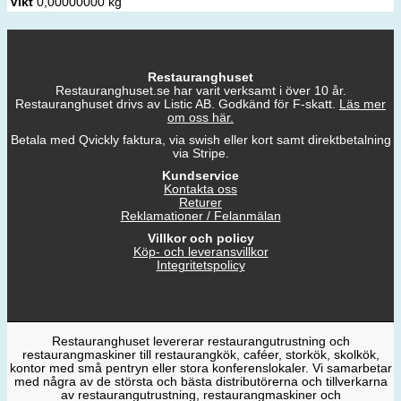
Vikt
0,00000000 kg
Restauranghuset
Restauranghuset.se har varit verksamt i över 10 år.
Restauranghuset drivs av Listic AB. Godkänd för F-skatt.
Läs mer
om oss här.
Betala med Qvickly faktura, via swish eller kort samt direktbetalning
via Stripe.
Kundservice
Kontakta oss
Returer
Reklamationer / Felanmälan
Villkor och policy
Köp- och leveransvillkor
Integritetspolicy
Restauranghuset levererar restaurangutrustning och
restaurangmaskiner till restaurangkök, caféer, storkök, skolkök,
kontor med små pentryn eller stora konferenslokaler. Vi samarbetar
med några av de största och bästa distributörerna och tillverkarna
av restaurangutrustning, restaurangmaskiner och