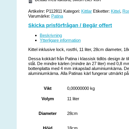
Artikelnr:
P112811
Kategori:
Kittlar
Etiketter:
Kittel
,
Ros
Varumärke:
Patina
Skicka prisförfrågan / Begär offert
Beskrivning
Ytterligare information
Kittel inklusive lock, rostfri, 11 liter, 28cm diameter, 
Dessa kokkärl från Patina i klassisk tidlös design är till
stål. De mindre kärlen (mindre än 27 liter) med 0,8 m
bottenplatta med 4 mm inkapslad aluminiumkärna. De s
aluminiumkärna. Alla Patinas kärl fungerar utmärkt på 
Vikt
0,00000000 kg
Volym
11 liter
Diameter
28cm
Höjd
18cm