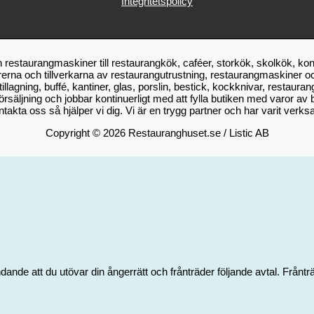
Integritetspolicy
restaurangmaskiner till restaurangkök, caféer, storkök, skolkök, kon
erna och tillverkarna av restaurangutrustning, restaurangmaskiner och
, tillagning, buffé, kantiner, glas, porslin, bestick, kockknivar, rest
rsäljning och jobbar kontinuerligt med att fylla butiken med varor av bä
akta oss så hjälper vi dig. Vi är en trygg partner och har varit ve
Copyright © 2026 Restauranghuset.se / Listic AB
ande att du utövar din ångerrätt och frånträder följande avtal. Frånträ