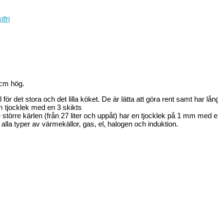
tfri
18cm hög.
 för det stora och det lilla köket. De är lätta att göra rent samt har lång
m tjocklek med en 3 skikts
törre kärlen (från 27 liter och uppåt) har en tjocklek på 1 mm med
alla typer av värmekällor, gas, el, halogen och induktion.