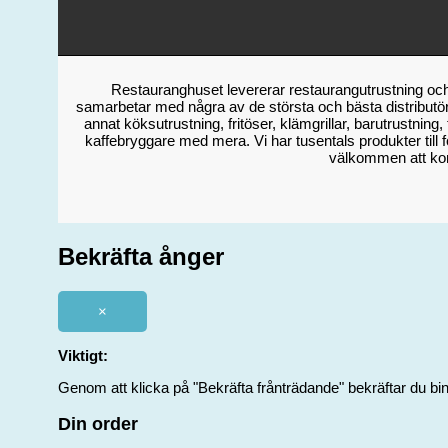
Restauranghuset levererar restaurangutrustning och 
samarbetar med några av de största och bästa distributör
annat köksutrustning, fritöser, klämgrillar, barutrustning
kaffebryggare med mera. Vi har tusentals produkter till fö
välkommen att kont
Bekräfta ånger
×
Viktigt:
Genom att klicka på "Bekräfta frånträdande" bekräftar du bind
Din order