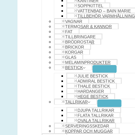
KANTINER
SOPPKITTEL
VATTENBAD – BAIN MARIE
TILLBEHÖR VARMHÅLLNING
VAGNAR
TERMOSAR & KANNOR
FAT
TILLBRINGARE
BRÖDROSTAR
BRICKOR
KORGAR
GLAS
MELAMINPRODUKTER
BESTICK
JULIE BESTICK
ADMIRAL BESTICK
THALE BESTICK
HARDANGER
HEGE BESTICK
TALLRIKAR
DJUPA TALLRIKAR
FLATA TALLRIKAR
OVALA TALLRIKAR
SERVERINGSSKEDAR
KOPPAR OCH MUGGAR