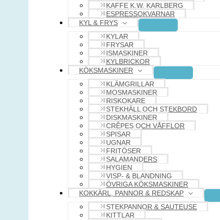
KAFFE K.W. KARLBERG
ESPRESSOKVARNAR
KYL & FRYS
KYLAR
FRYSAR
ISMASKINER
KYLBRICKOR
KÖKSMASKINER
KLÄMGRILLAR
MOSMASKINER
RISKOKARE
STEKHÄLL OCH STEKBORD
DISKMASKINER
CRÊPES OCH VÅFFLOR
SPISAR
UGNAR
FRITÖSER
SALAMANDERS
HYGIEN
VISP- & BLANDNING
ÖVRIGA KÖKSMASKINER
KOKKÄRL, PANNOR & REDSKAP
STEKPANNOR & SAUTEUSE
KITTLAR