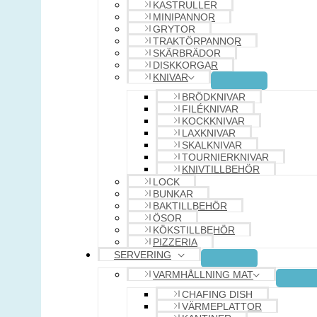
KASTRULLER
MINIPANNOR
GRYTOR
TRAKTÖRPANNOR
SKÄRBRÄDOR
DISKKORGAR
KNIVAR
BRÖDKNIVAR
FILÉKNIVAR
KOCKKNIVAR
LAXKNIVAR
SKALKNIVAR
TOURNIERKNIVAR
KNIVTILLBEHÖR
LOCK
BUNKAR
BAKTILLBEHÖR
ÖSOR
KÖKSTILLBEHÖR
PIZZERIA
SERVERING
VARMHÅLLNING MAT
CHAFING DISH
VÄRMEPLATTOR