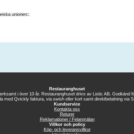
peiska unionen::
Restauranghuset
erksamt i över 10 år. Restauranghuset drivs av Listic AB. Godkänd fö
la med Qvickly faktura, via swish eller kort samt direktbetalning via St
Kundservice
Kontakta oss
Returer
Reklamationer / Felanmälan
Villkor och policy
Köp- och leveransvillkor