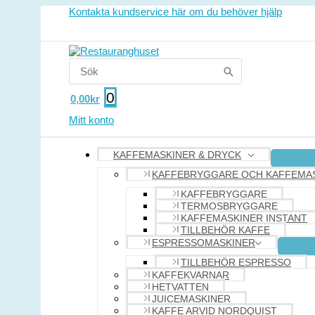
Hoppa
Kittel,
Kontakta kundservice här om du behöver hjälp
till
mellan
innehåll
rostfri,
11
liter,
Search
28cm
for:
diameter
mängd
0
0,00
kr
Mitt konto
KAFFEMASKINER & DRYCK
KAFFEBRYGGARE OCH KAFFEMA
KAFFEBRYGGARE
TERMOSBRYGGARE
KAFFEMASKINER INSTANT
TILLBEHÖR KAFFE
ESPRESSOMASKINER
TILLBEHÖR ESPRESSO
KAFFEKVARNAR
HETVATTEN
JUICEMASKINER
KAFFE ARVID NORDQUIST