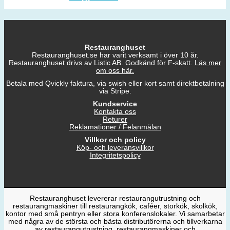
Restauranghuset
Restauranghuset.se har varit verksamt i över 10 år.
Restauranghuset drivs av Listic AB. Godkänd för F-skatt.
Läs mer
om oss här.
Betala med Qvickly faktura, via swish eller kort samt direktbetalning
via Stripe.
Kundservice
Kontakta oss
Returer
Reklamationer / Felanmälan
Villkor och policy
Köp- och leveransvillkor
Integritetspolicy
Restauranghuset levererar restaurangutrustning och
restaurangmaskiner till restaurangkök, caféer, storkök, skolkök,
kontor med små pentryn eller stora konferenslokaler. Vi samarbetar
med några av de största och bästa distributörerna och tillverkarna
av restaurangutrustning, restaurangmaskiner och