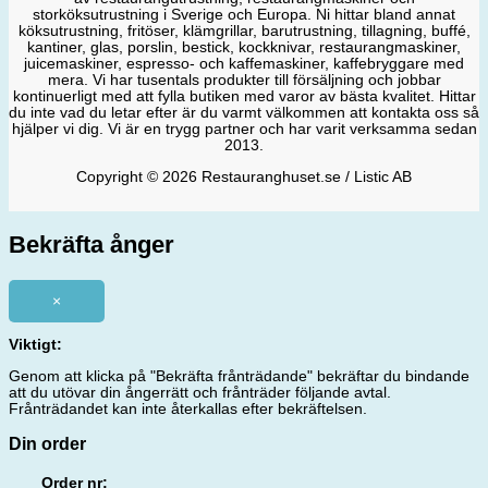
storköksutrustning i Sverige och Europa. Ni hittar bland annat
köksutrustning, fritöser, klämgrillar, barutrustning, tillagning, buffé,
kantiner, glas, porslin, bestick, kockknivar, restaurangmaskiner,
juicemaskiner, espresso- och kaffemaskiner, kaffebryggare med
mera. Vi har tusentals produkter till försäljning och jobbar
kontinuerligt med att fylla butiken med varor av bästa kvalitet. Hittar
du inte vad du letar efter är du varmt välkommen att kontakta oss så
hjälper vi dig. Vi är en trygg partner och har varit verksamma sedan
2013.
Copyright © 2026 Restauranghuset.se / Listic AB
Bekräfta ånger
×
Viktigt:
Genom att klicka på "Bekräfta frånträdande" bekräftar du bindande
att du utövar din ångerrätt och frånträder följande avtal.
Frånträdandet kan inte återkallas efter bekräftelsen.
Din order
Order nr: