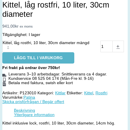
Kittel, låg rostfri, 10 liter, 30cm
diameter
941,00
kr
ex moms
Tillgänglighet:
I lager
Kittel, låg rostfri, 10 liter, 30cm diameter mängd
-
+
LÄGG TILL I VARUKORG
Fri frakt på ordrar över 750kr!
Leverans 3–10 arbetsdagar. Snittleverans ca 4 dagar.
Kundservice 08 525 04 174 (Mån-Fre kl. 9-16)
Betala med faktura, swish eller kort
Artikelnr:
P123010
Kategori:
Kittlar
Etiketter:
Kittel
,
Rostfri
Varumärke:
Patina
Skicka prisförfrågan / Begär offert
Beskrivning
Ytterligare information
Kittel inklusive lock, rostfri, 10 liter, 30cm diameter, 14cm hög.