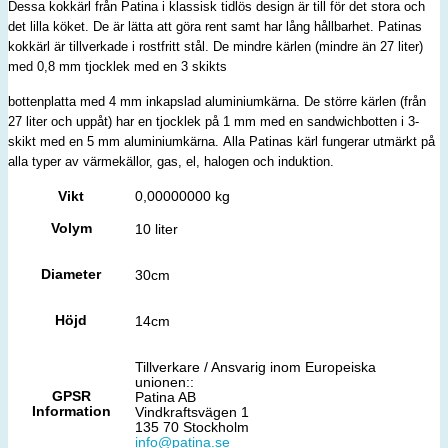
Dessa kokkärl från
Patina i klassisk tidlös design är till för det stora och
det lilla köket. De är lätta att göra
rent samt har lång hållbarhet. Patinas
kokkärl är
tillverkade i rostfritt stål. De mindre kärlen (mindre än 27 liter)
med 0,8 mm tjocklek med en 3 skikts
bottenplatta med 4 mm inkapslad aluminiumkärna. De större kärlen (från
27 liter och uppåt
) har en tjocklek
på 1 mm med en sandwichbotten i 3-
skikt med en 5 mm aluminiumkärna.
Alla Patinas kärl fungerar utmärkt på
alla typer av värmekällor, gas, el, halogen och
induktion.
Vikt
0,00000000 kg
Volym
10 liter
Diameter
30cm
Höjd
14cm
Tillverkare / Ansvarig inom Europeiska
unionen::
GPSR
Patina AB
Information
Vindkraftsvägen 1
135 70 Stockholm
info@patina.se