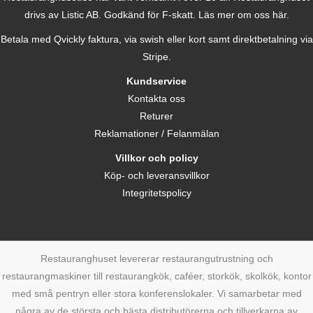
drivs av Listic AB. Godkänd för F-skatt.
Läs mer om oss här.
Betala med Qvickly faktura, via swish eller kort samt direktbetalning via
Stripe.
Kundservice
Kontakta oss
Returer
Reklamationer / Felanmälan
Villkor och policy
Köp- och leveransvillkor
Integritetspolicy
Restauranghuset levererar restaurangutrustning och
restaurangmaskiner till restaurangkök, caféer, storkök, skolkök, kontor
med små pentryn eller stora konferenslokaler. Vi samarbetar med
några av de största och bästa distributörerna och tillverkarna av