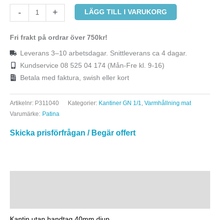
-
+
LÄGG TILL I VARUKORG
Fri frakt på ordrar över 750kr!
Leverans 3–10 arbetsdagar. Snittleverans ca 4 dagar.
Kundservice 08 525 04 174 (Mån-Fre kl. 9-16)
Betala med faktura, swish eller kort
Artikelnr:
P311040
Kategorier:
Kantiner GN 1/1
,
Varmhållning mat
Varumärke:
Patina
Skicka prisförfrågan / Begär offert
Beskrivning
Ytterligare information
Kantin utan handtag 40mm djup