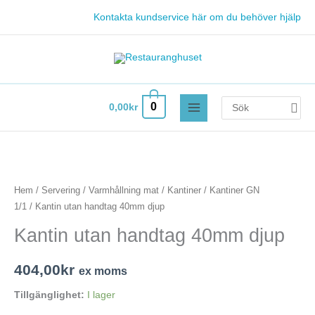
Hoppa
Kontakta kundservice här om du behöver hjälp
till
innehåll
Search
0
0,00
kr
for:
Kantin
utan
handtag
Hem
/
Servering
/
Varmhållning mat
/
Kantiner
/
Kantiner GN
40mm
1/1
/ Kantin utan handtag 40mm djup
djup
Kantin utan handtag 40mm djup
mängd
404,00
kr
ex moms
Tillgänglighet:
I lager