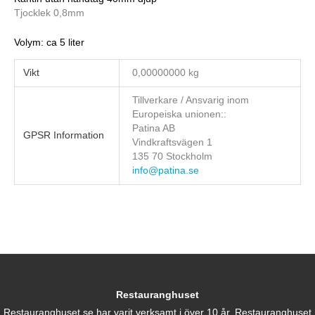
Tjocklek 0,8mm
Volym: ca 5 liter
Vikt
0,00000000 kg
Tillverkare / Ansvarig inom
Europeiska unionen::
Patina AB
GPSR Information
Vindkraftsvägen 1
135 70 Stockholm
info@patina.se
Restauranghuset
Restauranghuset.se har varit verksamt i över 10 år. Restauranghuset