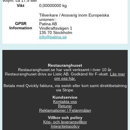
Volym: ca 17,5 liter
Vikt
0,00000000 kg
Tillverkare / Ansvarig inom Europeiska
unionen::
GPSR
Patina AB
Information
Vindkraftsvägen 1
135 70 Stockholm
info@patina.se
Restauranghuset
Restauranghuset.se har varit verksamt i över 10 år.
Restauranghuset drivs av Listic AB. Godkänd för F-skatt.
Läs mer
om oss här.
Betala med Qvickly faktura, via swish eller kort samt direktbetalning
via Stripe.
Kundservice
Kontakta oss
Returer
Reklamationer / Felanmälan
Villkor och policy
Köp- och leveransvillkor
Integritetspolicy