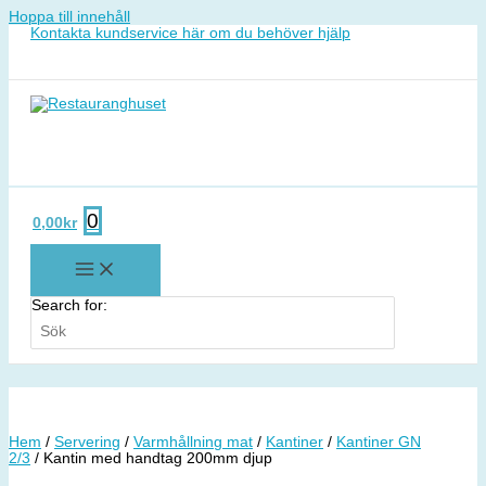
Hoppa till innehåll
Kontakta kundservice här om du behöver hjälp
0
0,00
kr
Search for:
Hem
/
Servering
/
Varmhållning mat
/
Kantiner
/
Kantiner GN
2/3
/ Kantin med handtag 200mm djup