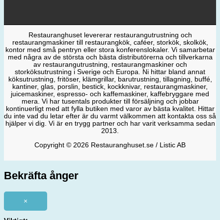
Restauranghuset levererar restaurangutrustning och
restaurangmaskiner till restaurangkök, caféer, storkök, skolkök,
kontor med små pentryn eller stora konferenslokaler. Vi samarbetar
med några av de största och bästa distributörerna och tillverkarna
av restaurangutrustning, restaurangmaskiner och
storköksutrustning i Sverige och Europa. Ni hittar bland annat
köksutrustning, fritöser, klämgrillar, barutrustning, tillagning, buffé,
kantiner, glas, porslin, bestick, kockknivar, restaurangmaskiner,
juicemaskiner, espresso- och kaffemaskiner, kaffebryggare med
mera. Vi har tusentals produkter till försäljning och jobbar
kontinuerligt med att fylla butiken med varor av bästa kvalitet. Hittar
du inte vad du letar efter är du varmt välkommen att kontakta oss så
hjälper vi dig. Vi är en trygg partner och har varit verksamma sedan
2013.
Copyright © 2026 Restauranghuset.se / Listic AB
Bekräfta ånger
×