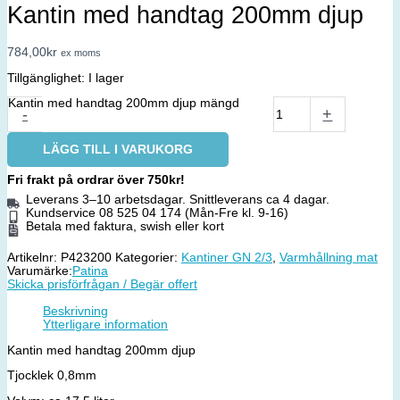
Kantin med handtag 200mm djup
784,00
kr
ex moms
Tillgänglighet:
I lager
Kantin med handtag 200mm djup mängd
-
+
LÄGG TILL I VARUKORG
Fri frakt på ordrar över 750kr!
Leverans 3–10 arbetsdagar. Snittleverans ca 4 dagar.
Kundservice 08 525 04 174 (Mån-Fre kl. 9-16)
Betala med faktura, swish eller kort
Artikelnr:
P423200
Kategorier:
Kantiner GN 2/3
,
Varmhållning mat
Varumärke:
Patina
Skicka prisförfrågan / Begär offert
Beskrivning
Ytterligare information
Kantin med handtag 200mm djup
Tjocklek 0,8mm