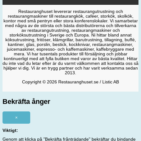
Restauranghuset levererar restaurangutrustning och
restaurangmaskiner till restaurangkök, caféer, storkök, skolkök,
kontor med små pentryn eller stora konferenslokaler. Vi samarbetar
med några av de största och bästa distributörerna och tillverkarna
av restaurangutrustning, restaurangmaskiner och
storköksutrustning i Sverige och Europa. Ni hittar bland annat
köksutrustning, fritöser, klämgrillar, barutrustning, tillagning, buffé,
kantiner, glas, porslin, bestick, kockknivar, restaurangmaskiner,
juicemaskiner, espresso- och kaffemaskiner, kaffebryggare med
mera. Vi har tusentals produkter till försäljning och jobbar
kontinuerligt med att fylla butiken med varor av bästa kvalitet. Hittar
du inte vad du letar efter är du varmt välkommen att kontakta oss så
hjälper vi dig. Vi är en trygg partner och har varit verksamma sedan
2013.
Copyright © 2026 Restauranghuset.se / Listic AB
Bekräfta ånger
×
Viktigt:
Genom att klicka på "Bekräfta frånträdande" bekräftar du bindande