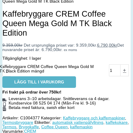
Queen Mega Gold M TK Black Edition
Kaffebryggare CREM Coffee
Queen Mega Gold M TK Black
Edition
9.359,00
kr
Det ursprungliga priset var: 9.359,00kr.
6.790,00
kr
Det
nuvarande priset är: 6.790,00kr.
ex moms
Tillgänglighet:
I lager
Kaffebryggare CREM Coffee Queen Mega Gold M
-
+
TK Black Edition mängd
LÄGG TILL I VARUKORG
Fri frakt på ordrar över 750kr!
Leverans 3–10 arbetsdagar. Snittleverans ca 4 dagar.
Kundservice 08 525 04 174 (Mån-Fre kl. 9-16)
Betala med faktura, swish eller kort
Artikelnr:
C1004377
Kategorier:
Kaffebryggare och kaffemaskiner
,
Termosbryggare
Etiketter:
automatisk vattenpåfyllning
,
kaffekokare
,
Termos
,
Bryggkaffe
,
Coffee Queen
,
kaffemaskin
Varumärke:
CREM