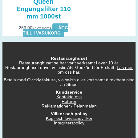
Queen
Engångsfilter 110
mm 1000st
266,00
kr
LÄGG
ex moms
TILL I VARUKORG
Restauranghuset
Restauranghuset.se har varit verksamt i över 10 år.
Restauranghuset drivs av Listic AB. Godkänd för F-skatt.
Läs mer
om oss här.
Betala med Qvickly faktura, via swish eller kort samt direktbetalning
via Stripe.
Kundservice
Kontakta oss
Returer
Reklamationer / Felanmälan
Villkor och policy
Köp- och leveransvillkor
Integritetspolicy