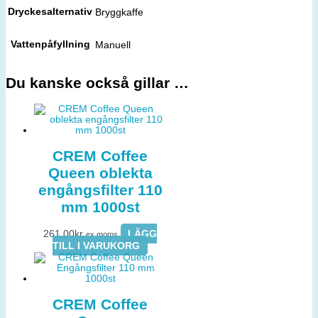
Dryckesalternativ
Bryggkaffe
Vattenpåfyllning
Manuell
Du kanske också gillar …
CREM Coffee
Queen oblekta
engångsfilter 110
mm 1000st
261,00
kr
LÄGG
ex moms
TILL I VARUKORG
CREM Coffee