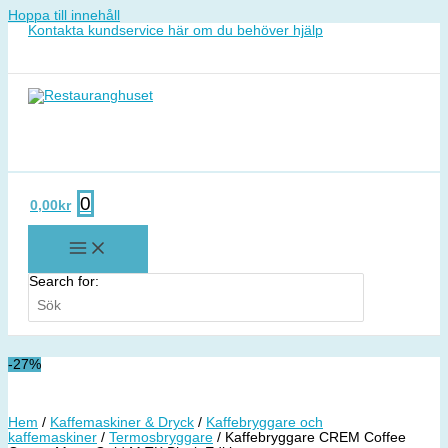
Hoppa till innehåll
Kontakta kundservice här om du behöver hjälp
0
0,00
kr
Search for:
-27%
Hem
/
Kaffemaskiner & Dryck
/
Kaffebryggare och
kaffemaskiner
/
Termosbryggare
/ Kaffebryggare CREM Coffee