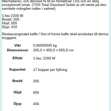
filterhållaren, och därmed få till en förbättrad TDS och en äkta,
exceptionell smak. (TDS-Total Dissolved Solids är ett värde på den
samlade mängden salter i vattnet)
1-fas 2200 W
Bredd: 205
Höjd: 655
​Djup: 410
Restaurangmalet kaffe / Out of home kaffe skall användas till denna
bryggare.
Vikt
0,00000000 kg
Dimensioner
205,0 × 455,0 × 655,0 cm
Effekt
1-fas: 2200 W
Kapacitet
17 koppar per fyllning
Bredd
205
Höjd
655
Djup
455