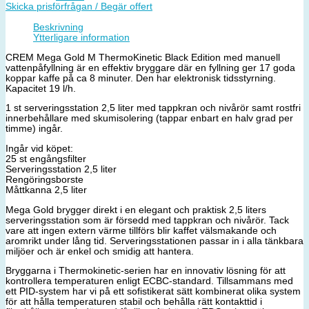
Skicka prisförfrågan / Begär offert
Beskrivning
Ytterligare information
CREM Mega Gold M ThermoKinetic Black Edition med manuell
vattenpåfyllning är en effektiv bryggare där en fyllning ger 17 goda
koppar kaffe på ca 8 minuter. Den har elektronisk tidsstyrning.
Kapacitet 19 l/h.
1 st serveringsstation 2,5 liter med tappkran och nivårör samt rostfri
innerbehållare med skumisolering (tappar enbart en halv grad per
timme) ingår.
Ingår vid köpet:
25 st engångsfilter
Serveringsstation 2,5 liter
Rengöringsborste
Måttkanna 2,5 liter
Mega Gold brygger direkt i en elegant och praktisk 2,5 liters
serveringsstation som är försedd med tappkran och nivårör. Tack
vare att ingen extern värme tillförs blir kaffet välsmakande och
aromrikt under lång tid. Serveringsstationen passar in i alla tänkbara
miljöer och är enkel och smidig att hantera.
Bryggarna i Thermokinetic-serien har en innovativ lösning för att
kontrollera temperaturen enligt ECBC-standard. Tillsammans med
ett PID-system har vi på ett sofistikerat sätt kombinerat olika system
för att hålla temperaturen stabil och behålla rätt kontakttid i