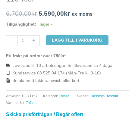
6.700,00
kr
5.590,00
kr
ex moms
Tillgänglighet:
I lager -
-
+
LÄGG TILL I VARUKORG
Fri frakt på ordrar över 750kr!
Leverans 3–10 arbetsdagar. Snittleverans ca 4 dagar.
Kundservice 08 525 04 174 (Mån-Fre kl. 9-16)
Betala med faktura, swish eller kort
Artikelnr:
TC-71157
Kategori:
Frysar
Etiketter:
Glassfrys
,
Tefcold
Varumärke:
Tefcold
Skicka prisförfrågan / Begär offert