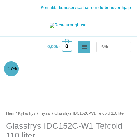
Hoppa
Kontakta kundservice här om du behöver hjälp
till
innehåll
Search
0
0,00
kr
for:
Glassfrys
Det
Det
-17%
IDC152C-
ursprungliga
nuvarande
W1
Tefcold
priset
priset
110
var:
är:
liter
mängd
Hem
/
Kyl & frys
/
Frysar
/ Glassfrys IDC152C-W1 Tefcold 110 liter
6.700,00kr.
5.590,00kr.
Glassfrys IDC152C-W1 Tefcold
110 liter