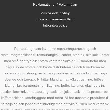
Reklamationer / Felanmälan
Villkor och policy
Köp- och leveransvillkor
Integritetspolicy
Restauranghuset levererar restaurangutrustning och
restaurangmaskiner till restaurangkök, caféer, storkök, skolkök, kontor
med små pentryn eller stora konferenslokaler. Vi samarbetar med
några av de största och bästa distributörerna och tillverkarna av
restaurangutrustning, restaurangmaskiner och storköksutrustning i
Sverige och Europa. Ni hittar bland annat köksutrustning, fritöser,
klämgrillar, barutrustning, tillagning, buffé, kantiner, glas, porslin,
bestick, kockknivar, restaurangmaskiner, juicemaskiner, espresso- och
kaffemaskiner, kaffebryggare med mera. Vi har tusentals produkter till
försäljning och jobbar kontinuerligt med att fylla butiken med varor av