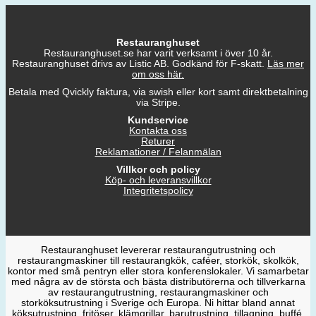
Restauranghuset
Restauranghuset.se har varit verksamt i över 10 år.
Restauranghuset drivs av Listic AB. Godkänd för F-skatt.
Läs mer
om oss här.
Betala med Qvickly faktura, via swish eller kort samt direktbetalning
via Stripe.
Kundservice
Kontakta oss
Returer
Reklamationer / Felanmälan
Villkor och policy
Köp- och leveransvillkor
Integritetspolicy
Restauranghuset levererar restaurangutrustning och
restaurangmaskiner till restaurangkök, caféer, storkök, skolkök,
kontor med små pentryn eller stora konferenslokaler. Vi samarbetar
med några av de största och bästa distributörerna och tillverkarna
av restaurangutrustning, restaurangmaskiner och
storköksutrustning i Sverige och Europa. Ni hittar bland annat
köksutrustning, fritöser, klämgrillar, barutrustning, tillagning, buffé,