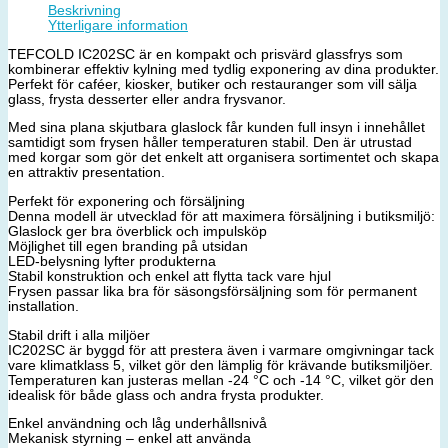
Beskrivning
Ytterligare information
TEFCOLD IC202SC är en kompakt och prisvärd glassfrys som
kombinerar effektiv kylning med tydlig exponering av dina produkter.
Perfekt för caféer, kiosker, butiker och restauranger som vill sälja
glass, frysta desserter eller andra frysvanor.
Med sina plana skjutbara glaslock får kunden full insyn i innehållet
samtidigt som frysen håller temperaturen stabil. Den är utrustad
med korgar som gör det enkelt att organisera sortimentet och skapa
en attraktiv presentation.
Perfekt för exponering och försäljning
Denna modell är utvecklad för att maximera försäljning i butiksmiljö:
Glaslock ger bra överblick och impulsköp
Möjlighet till egen branding på utsidan
LED-belysning lyfter produkterna
Stabil konstruktion och enkel att flytta tack vare hjul
Frysen passar lika bra för säsongsförsäljning som för permanent
installation.
Stabil drift i alla miljöer
IC202SC är byggd för att prestera även i varmare omgivningar tack
vare klimatklass 5, vilket gör den lämplig för krävande butiksmiljöer.
Temperaturen kan justeras mellan -24 °C och -14 °C, vilket gör den
idealisk för både glass och andra frysta produkter.
Enkel användning och låg underhållsnivå
Mekanisk styrning – enkel att använda