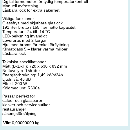
Digital termometer för tydlig temperaturkontroll
Manuell avfrostning
Låsbara lock för extra säkerhet
Viktiga funktioner
Glassfrys med skjutbara glaslock
191 liter brutto / 155 liter netto kapacitet
Temperatur: -24 till -14 °C
LED-belysning invändigt
Levereras med 2 korgar
Hjul med broms för enkel förflyttning
Klimatklass 5 – klarar varma miljöer
Låsbara lock
Tekniska specifikationer
Mått (BxDxH): 720 x 630 x 892 mm
Nettovolym: 155 liter
Energiförbrukning: 1,49 kWh/24h
Ljudnivå: 45 dB
Effekt: 200 W
Köldmedium: R600a
Passar perfekt för
caféer och glassbarer
kiosker och servicebutiker
restauranger
säsongsförsäljning
Vikt
0,00000000 kg