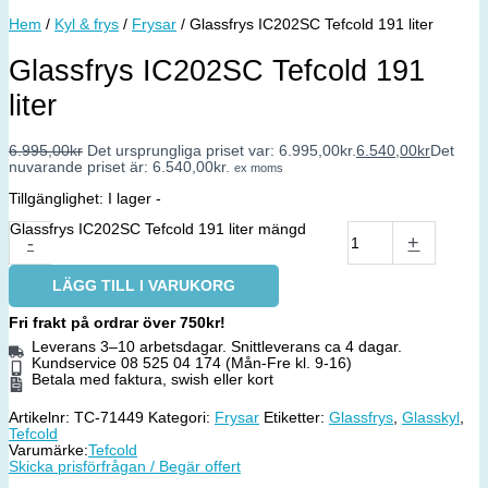
Hem
/
Kyl & frys
/
Frysar
/ Glassfrys IC202SC Tefcold 191 liter
Glassfrys IC202SC Tefcold 191
liter
6.995,00
kr
Det ursprungliga priset var: 6.995,00kr.
6.540,00
kr
Det
nuvarande priset är: 6.540,00kr.
ex moms
Tillgänglighet:
I lager -
Glassfrys IC202SC Tefcold 191 liter mängd
-
+
LÄGG TILL I VARUKORG
Fri frakt på ordrar över 750kr!
Leverans 3–10 arbetsdagar. Snittleverans ca 4 dagar.
Kundservice 08 525 04 174 (Mån-Fre kl. 9-16)
Betala med faktura, swish eller kort
Artikelnr:
TC-71449
Kategori:
Frysar
Etiketter:
Glassfrys
,
Glasskyl
,
Tefcold
Varumärke:
Tefcold
Skicka prisförfrågan / Begär offert