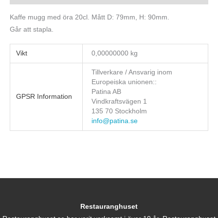
Kaffe mugg med öra 20cl. Mått D: 79mm, H: 90mm.
Går att stapla.
Vikt
0,00000000 kg
Tillverkare / Ansvarig inom
Europeiska unionen::
Patina AB
GPSR Information
Vindkraftsvägen 1
135 70 Stockholm
info@patina.se
Restauranghuset