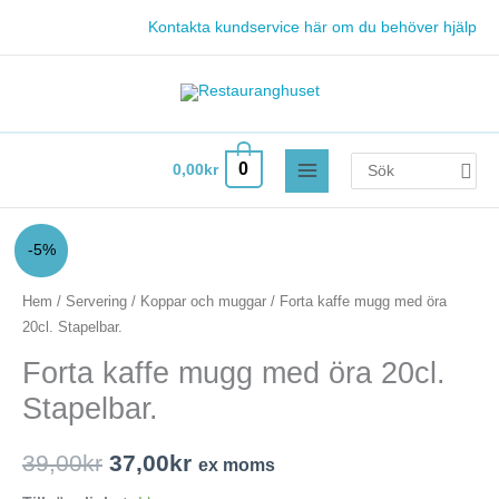
Hoppa
Kontakta kundservice här om du behöver hjälp
till
innehåll
Search
0
0,00
kr
for:
Forta
Det
Det
-5%
kaffe
ursprungliga
nuvarande
mugg
Hem
/
Servering
/
Koppar och muggar
/ Forta kaffe mugg med öra
med
20cl. Stapelbar.
priset
priset
öra
Forta kaffe mugg med öra 20cl.
var:
är:
20cl.
Stapelbar.
Stapelbar.
39,00kr.
37,00kr.
mängd
39,00
kr
37,00
kr
ex moms