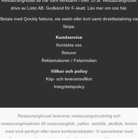
Restauranghuset.se har varit verksamt i över 10 år. Restauranghuset
drivs av Listic AB. Godkänd för F-skatt.
Läs mer om oss här.
Betala med Qvickly faktura, via swish eller kort samt direktbetalning via
Stripe.
Kundservice
Kontakta oss
Returer
Reklamationer / Felanmälan
Villkor och policy
Köp- och leveransvillkor
Integritetspolicy
Restauranghuset levererar restaurangutrustning och
restaurangmaskiner till restaurangkök, caféer, storkök, skolkök, kontor
med små pentryn eller stora konferenslokaler. Vi samarbetar med