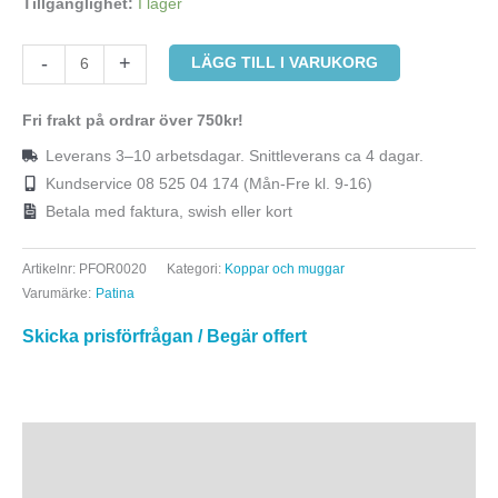
Tillgänglighet:
I lager
-
+
LÄGG TILL I VARUKORG
Fri frakt på ordrar över 750kr!
Leverans 3–10 arbetsdagar. Snittleverans ca 4 dagar.
Kundservice 08 525 04 174 (Mån-Fre kl. 9-16)
Betala med faktura, swish eller kort
Artikelnr:
PFOR0020
Kategori:
Koppar och muggar
Varumärke:
Patina
Skicka prisförfrågan / Begär offert
Beskrivning
Ytterligare information