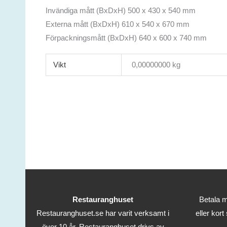
Invändiga mått (BxDxH) 500 x 430 x 540 mm
Externa mått (BxDxH) 610 x 540 x 670 mm
Förpackningsmått (BxDxH) 640 x 600 x 740 mm
Vikt
0,00000000 kg
Restauranghuset
Betala m
Restauranghuset.se har varit verksamt i
eller kort
över 10 år. Restauranghuset drivs av