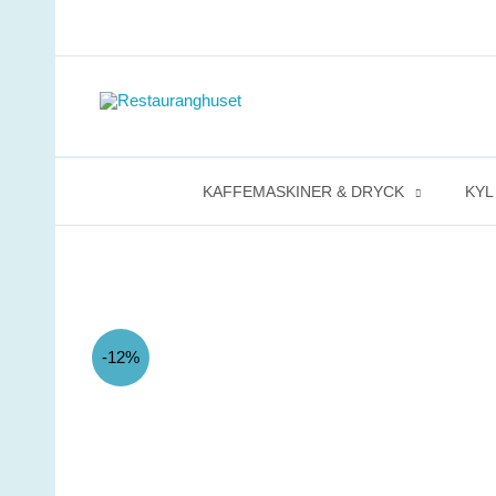
Hoppa
till
innehåll
KAFFEMASKINER & DRYCK
KYL
-12%