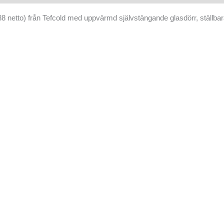
 netto) från Tefcold med uppvärmd självstängande glasdörr, ställbara 