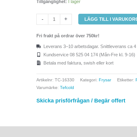
Tillgänglighet:
I lager
8.900,00kr.
7.850,00k
-
+
LÄGG TILL I VARUKOR
Fri frakt på ordrar över 750kr!
Leverans 3–10 arbetsdagar. Snittleverans ca 4
Kundservice 08 525 04 174 (Mån-Fre kl. 9-16)
Betala med faktura, swish eller kort
Artikelnr:
TC-16330
Kategori:
Frysar
Etiketter:
Varumärke:
Tefcold
Skicka prisförfrågan / Begär offert