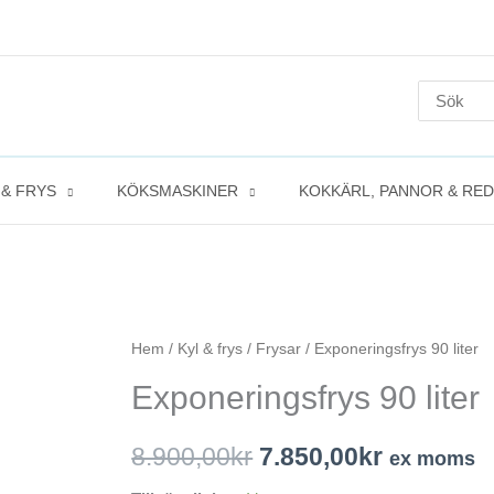
Search
for:
 & FRYS
KÖKSMASKINER
KOKKÄRL, PANNOR & RE
Exponeringsfrys
Hem
/
Kyl & frys
/
Frysar
/ Exponeringsfrys 90 liter
Det
Det
90
Exponeringsfrys 90 liter
ursprungliga
nuvaran
liter
mängd
priset
priset
8.900,00
kr
7.850,00
kr
ex moms
var:
är: