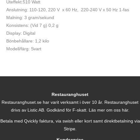
Uteffekt:510 Watt
Anslutning: 110-120, 220 V x 60 Hz, 220-240 V x 50 Hz 1-fas
Malning: 3 gram/sekund
Konsistens: (Vid 7 g) 0,2 g
Display: Digital
Bönbehållare: 1,2 kilo
Modell/färg: Svart
Restauranghuset
Restauranghuset.se har varit verksamt i över 10 år. Restauranghuset
drivs av Listic AB. Godkänd för F-skatt.
Läs mer om oss här.
Betala med Qvickly faktura, via swish eller kort samt direktbetalning via
Stripe.
Kundservice