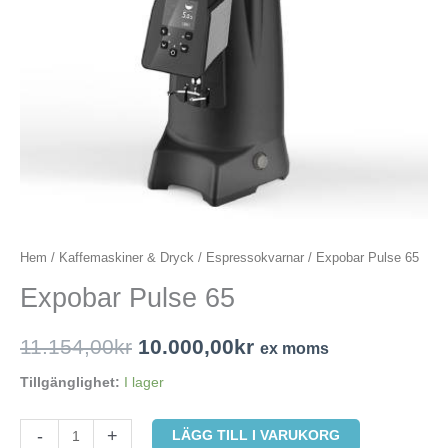
Hem
/
Kaffemaskiner & Dryck
/
Espressokvarnar
/ Expobar Pulse 65
Expobar Pulse 65
11.154,00
kr
10.000,00
kr
ex moms
Tillgänglighet:
I lager
-
+
LÄGG TILL I VARUKORG