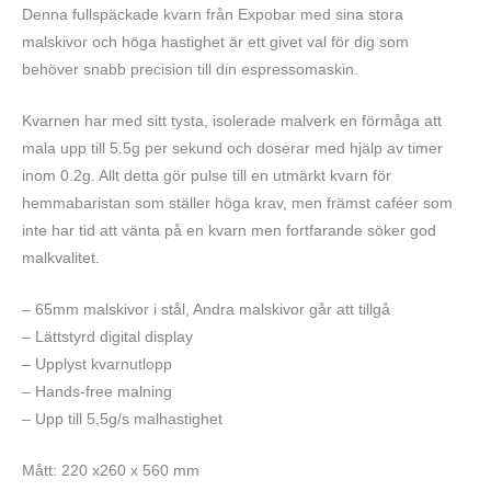
Denna fullspäckade kvarn från Expobar med sina stora
malskivor och höga hastighet är ett givet val för dig som
behöver snabb precision till din espressomaskin.
Kvarnen har med sitt tysta, isolerade malverk en förmåga att
mala upp till 5.5g per sekund och doserar med hjälp av timer
inom 0.2g. Allt detta gör pulse till en utmärkt kvarn för
hemmabaristan som ställer höga krav, men främst caféer som
inte har tid att vänta på en kvarn men fortfarande söker god
malkvalitet.
– 65mm malskivor i stål, Andra malskivor går att tillgå
– Lättstyrd digital display
– Upplyst kvarnutlopp
– Hands-free malning
– Upp till 5,5g/s malhastighet
Mått: 220 x260 x 560 mm