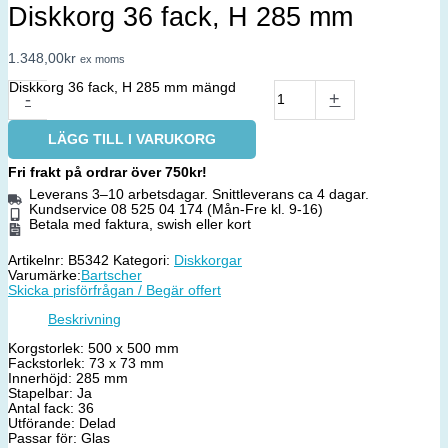
Diskkorg 36 fack, H 285 mm
1.348,00
kr
ex moms
Diskkorg 36 fack, H 285 mm mängd
-
+
LÄGG TILL I VARUKORG
Fri frakt på ordrar över 750kr!
Leverans 3–10 arbetsdagar. Snittleverans ca 4 dagar.
Kundservice 08 525 04 174 (Mån-Fre kl. 9-16)
Betala med faktura, swish eller kort
Artikelnr:
B5342
Kategori:
Diskkorgar
Varumärke:
Bartscher
Skicka prisförfrågan / Begär offert
Beskrivning
Korgstorlek: 500 x 500 mm
Fackstorlek: 73 x 73 mm
Innerhöjd: 285 mm
Stapelbar: Ja
Antal fack: 36
Utförande: Delad
Passar för: Glas