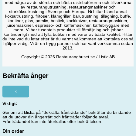
med några av de största och bästa distributörerna och tillverkarna
av restaurangutrustning, restaurangmaskiner och
storköksutrustning i Sverige och Europa. Ni hittar bland annat
köksutrustning, fritöser, klämgrillar, barutrustning, tillagning, buffé,
kantiner, glas, porslin, bestick, kockknivar, restaurangmaskiner,
juicemaskiner, espresso- och kaffemaskiner, kaffebryggare med
mera. Vi har tusentals produkter till försäljning och jobbar
kontinuerligt med att fylla butiken med varor av bästa kvalitet. Hittar
du inte vad du letar efter är du varmt välkommen att kontakta oss så
hjälper vi dig. Vi är en trygg partner och har varit verksamma sedan
2013.
Copyright © 2026 Restauranghuset.se / Listic AB
Bekräfta ånger
×
Viktigt:
Genom att klicka på "Bekräfta frånträdande" bekräftar du bindande
att du utövar din ångerrätt och frånträder följande avtal.
Frånträdandet kan inte återkallas efter bekräftelsen.
Din order