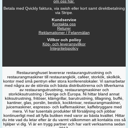
om oss här.
Betala med Qvickly faktura, via swish eller kort samt direktbetalning
via Stripe.
Kundservice
Kontakta oss
Returer
Reklamationer / Felanmälan
Villkor och policy
Köp- och leveransvillkor
Integritetspolicy
Restauranghuset levererar restaurangutrustning och
restaurangmaskiner till restaurangkök, caféer, storkök, skolkök,
kontor med små pentryn eller stora konferenslokaler. Vi samarbetar
med några av de största och bästa distributörerna och tillverkarna
av restaurangutrustning, restaurangmaskiner och
storköksutrustning i Sverige och Europa. Ni hittar bland annat
köksutrustning, fritöser, klämgrillar, barutrustning, tillagning, buffé,
kantiner, glas, porslin, bestick, kockknivar, restaurangmaskiner,
juicemaskiner, espresso- och kaffemaskiner, kaffebryggare med
mera. Vi har tusentals produkter till försäljning och jobbar
kontinuerligt med att fylla butiken med varor av bästa kvalitet. Hittar
du inte vad du letar efter är du varmt välkommen att kontakta oss så
hjälper vi dig. Vi är en trygg partner och har varit verksamma sedan