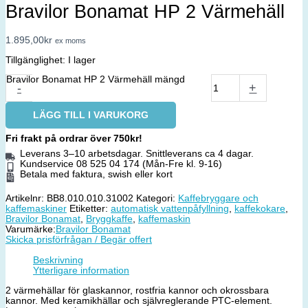
Bravilor Bonamat HP 2 Värmehäll
1.895,00
kr
ex moms
Tillgänglighet:
I lager
Bravilor Bonamat HP 2 Värmehäll mängd
-
+
LÄGG TILL I VARUKORG
Fri frakt på ordrar över 750kr!
Leverans 3–10 arbetsdagar. Snittleverans ca 4 dagar.
Kundservice 08 525 04 174 (Mån-Fre kl. 9-16)
Betala med faktura, swish eller kort
Artikelnr:
BB8.010.010.31002
Kategori:
Kaffebryggare och
kaffemaskiner
Etiketter:
automatisk vattenpåfyllning
,
kaffekokare
,
Bravilor Bonamat
,
Bryggkaffe
,
kaffemaskin
Varumärke:
Bravilor Bonamat
Skicka prisförfrågan / Begär offert
Beskrivning
Ytterligare information
2 värmehällar för glaskannor, rostfria kannor och okrossbara
kannor. Med keramikhällar och självreglerande PTC-element.