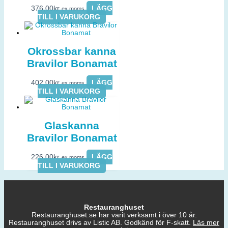
376,00
kr
LÄGG
ex moms
TILL I VARUKORG
Okrossbar kanna
Bravilor Bonamat
402,00
kr
LÄGG
ex moms
TILL I VARUKORG
Glaskanna
Bravilor Bonamat
226,00
kr
LÄGG
ex moms
TILL I VARUKORG
Restauranghuset
Restauranghuset.se har varit verksamt i över 10 år.
Restauranghuset drivs av Listic AB. Godkänd för F-skatt.
Läs mer