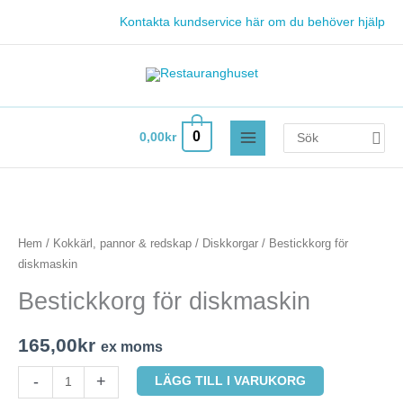
Hoppa
Kontakta kundservice här om du behöver hjälp
till
innehåll
Search
0
0,00
kr
for:
Bestickkorg
för
diskmaskin
Hem
/
Kokkärl, pannor & redskap
/
Diskkorgar
/ Bestickkorg för
mängd
diskmaskin
Bestickkorg för diskmaskin
165,00
kr
ex moms
-
+
LÄGG TILL I VARUKORG