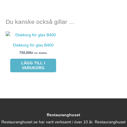
Du kanske också gillar …
Diskkorg för glas B400
750,00
kr
ex moms
LÄGG TILL I
VARUKORG
Restauranghuset
Restauranghuset.se har varit verksamt i över 10 år. Restauranghuset