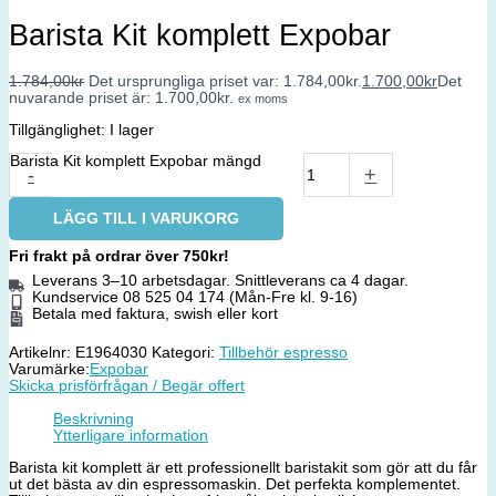
Barista Kit komplett Expobar
1.784,00
kr
Det ursprungliga priset var: 1.784,00kr.
1.700,00
kr
Det
nuvarande priset är: 1.700,00kr.
ex moms
Tillgänglighet:
I lager
Barista Kit komplett Expobar mängd
-
+
LÄGG TILL I VARUKORG
Fri frakt på ordrar över 750kr!
Leverans 3–10 arbetsdagar. Snittleverans ca 4 dagar.
Kundservice 08 525 04 174 (Mån-Fre kl. 9-16)
Betala med faktura, swish eller kort
Artikelnr:
E1964030
Kategori:
Tillbehör espresso
Varumärke:
Expobar
Skicka prisförfrågan / Begär offert
Beskrivning
Ytterligare information
Barista kit komplett är ett professionellt baristakit som gör att du får
ut det bästa av din espressomaskin. Det perfekta komplementet.