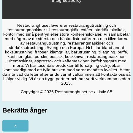
Integritetspolicy
Restauranghuset levererar restaurangutrustning och
restaurangmaskiner till restaurangkök, caféer, storkök, skolkök,
kontor med små pentryn eller stora konferenslokaler. Vi samarbetar
med några av de största och bästa distributörerna och tillverkarna
av restaurangutrustning, restaurangmaskiner och
storköksutrustning i Sverige och Europa. Ni hittar bland annat
köksutrustning, fritöser, klämgrillar, barutrustning, tillagning, buffé,
kantiner, glas, porslin, bestick, kockknivar, restaurangmaskiner,
juicemaskiner, espresso- och kaffemaskiner, kaffebryggare med
mera. Vi har tusentals produkter till försäljning och jobbar
kontinuerligt med att fylla butiken med varor av bästa kvalitet. Hittar
du inte vad du letar efter är du varmt välkommen att kontakta oss så
hjälper vi dig. Vi är en trygg partner och har varit verksamma sedan
2013.
Copyright © 2026 Restauranghuset.se / Listic AB
Bekräfta ånger
×