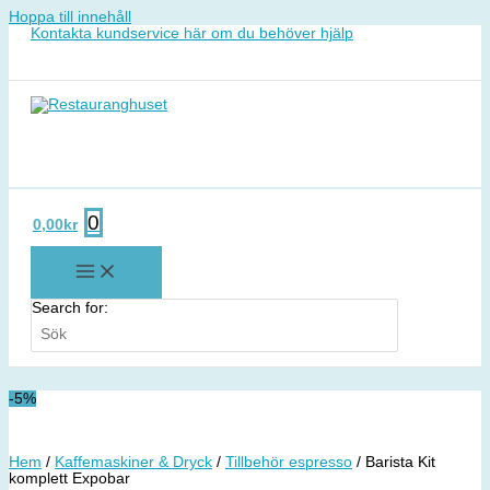
Hoppa till innehåll
Kontakta kundservice här om du behöver hjälp
0
0,00
kr
Search for:
-5%
Hem
/
Kaffemaskiner & Dryck
/
Tillbehör espresso
/ Barista Kit
komplett Expobar