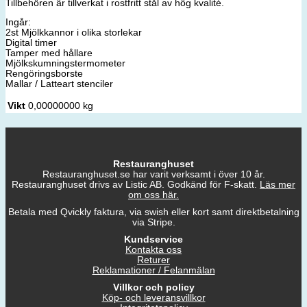
Tillbehören är tillverkat i rostfritt stål av hög kvalité.
Ingår:
2st Mjölkkannor i olika storlekar
Digital timer
Tamper med hållare
Mjölkskumningstermometer
Rengöringsborste
Mallar / Latteart stenciler
Vikt
0,00000000 kg
Restauranghuset
Restauranghuset.se har varit verksamt i över 10 år.
Restauranghuset drivs av Listic AB. Godkänd för F-skatt.
Läs mer
om oss här.
Betala med Qvickly faktura, via swish eller kort samt direktbetalning
via Stripe.
Kundservice
Kontakta oss
Returer
Reklamationer / Felanmälan
Villkor och policy
Köp- och leveransvillkor