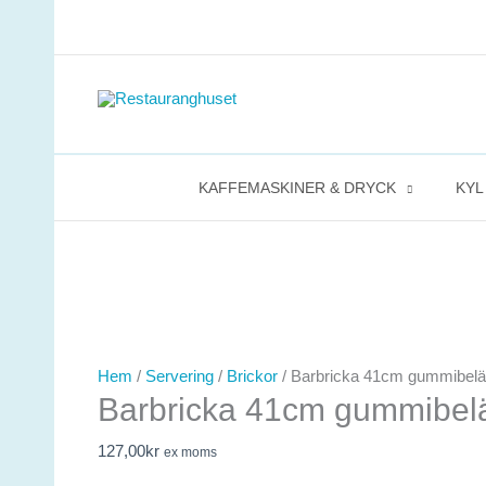
Hoppa
till
innehåll
KAFFEMASKINER & DRYCK
KYL
Barbricka
41cm
Hem
/
Servering
/
Brickor
/ Barbricka 41cm gummibeläg
Barbricka 41cm gummibelä
gummibelägg
glasfiber
127,00
kr
ex moms
mängd