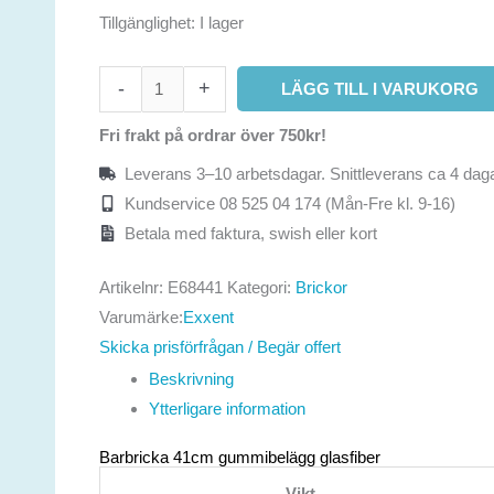
Tillgänglighet:
I lager
-
+
LÄGG TILL I VARUKORG
Fri frakt på ordrar över 750kr!
Leverans 3–10 arbetsdagar. Snittleverans ca 4 daga
Kundservice 08 525 04 174 (Mån-Fre kl. 9-16)
Betala med faktura, swish eller kort
Artikelnr:
E68441
Kategori:
Brickor
Varumärke:
Exxent
Skicka prisförfrågan / Begär offert
Beskrivning
Ytterligare information
Barbricka 41cm gummibelägg glasfiber
Vikt