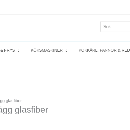
Search
for:
 & FRYS
KÖKSMASKINER
KOKKÄRL, PANNOR & RE
g glasfiber
gg glasfiber