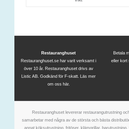
Restauranghuset
Betala m
Restauranghuset.se har varit verksamt i
eller kort
över 10 år. Restauranghuset drivs av
Listic AB. Godkänd för F-skatt.
Läs mer
om oss här.
Restauranghuset levererar restaurangutrustning och 
samarbetar med några av de största och bästa distributör
annat köksutrustning, fritöser, klämgrillar, barutrustning