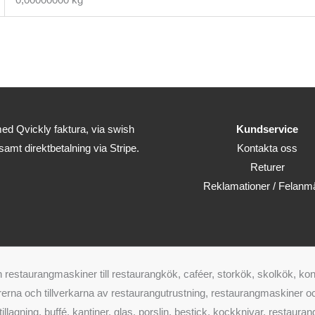
ed Qvickly faktura, via swish
Kundservice
 samt direktbetalning via Stripe.
Kontakta oss
Returer
Reklamationer / Felanm
restaurangmaskiner till restaurangkök, caféer, storkök, skolkök, kon
erna och tillverkarna av restaurangutrustning, restaurangmaskiner och
, tillagning, buffé, kantiner, glas, porslin, bestick, kockknivar, rest