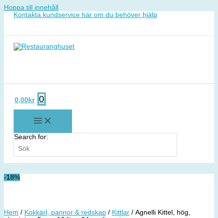
Hoppa till innehåll
Kontakta kundservice här om du behöver hjälp
0
0,00
kr
Search for:
-18%
Hem
/
Kokkärl, pannor & redskap
/
Kittlar
/ Agnelli Kittel, hög,