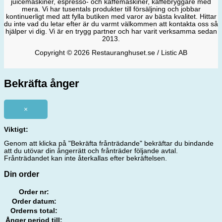
juicemaskiner, espresso- och kaffemaskiner, kaffebryggare med
mera. Vi har tusentals produkter till försäljning och jobbar
kontinuerligt med att fylla butiken med varor av bästa kvalitet. Hittar
du inte vad du letar efter är du varmt välkommen att kontakta oss så
hjälper vi dig. Vi är en trygg partner och har varit verksamma sedan
2013.
Copyright © 2026 Restauranghuset.se / Listic AB
Bekräfta ånger
×
Viktigt:
Genom att klicka på "Bekräfta frånträdande" bekräftar du bindande
att du utövar din ångerrätt och frånträder följande avtal.
Frånträdandet kan inte återkallas efter bekräftelsen.
Din order
Order nr:
Order datum:
Orderns total:
Ånger period till: