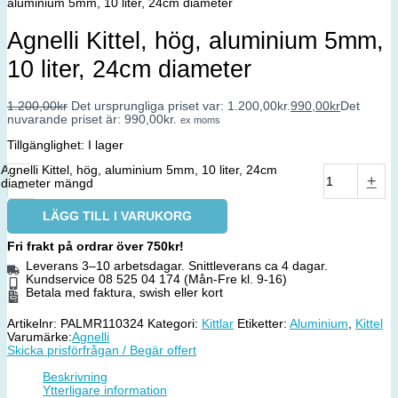
aluminium 5mm, 10 liter, 24cm diameter
Agnelli Kittel, hög, aluminium 5mm,
10 liter, 24cm diameter
1.200,00
kr
Det ursprungliga priset var: 1.200,00kr.
990,00
kr
Det
nuvarande priset är: 990,00kr.
ex moms
Tillgänglighet:
I lager
Agnelli Kittel, hög, aluminium 5mm, 10 liter, 24cm
-
+
diameter mängd
LÄGG TILL I VARUKORG
Fri frakt på ordrar över 750kr!
Leverans 3–10 arbetsdagar. Snittleverans ca 4 dagar.
Kundservice 08 525 04 174 (Mån-Fre kl. 9-16)
Betala med faktura, swish eller kort
Artikelnr:
PALMR110324
Kategori:
Kittlar
Etiketter:
Aluminium
,
Kittel
Varumärke:
Agnelli
Skicka prisförfrågan / Begär offert
Beskrivning
Ytterligare information