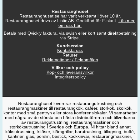
Restauranghuset
Restauranghuset.se har varit verksamt i över 10 år.
Restauranghuset drivs av Listic AB. Godkänd för F-skatt.
Läs mer
om oss här.
Betala med Qvickly faktura, via swish eller kort samt direktbetalning
via Stripe.
Kundservice
Kontakta oss
Returer
Reklamationer / Felanmälan
Villkor och policy
Köp- och leveransvillkor
Integritetspolicy
Restauranghuset levererar restaurangutrustning och
restaurangmaskiner till restaurangkök, caféer, storkök, skolkök,
kontor med små pentryn eller stora konferenslokaler. Vi samarbetar
med några av de största och bästa distributörerna och tillverkarna
av restaurangutrustning, restaurangmaskiner och
storköksutrustning i Sverige och Europa. Ni hittar bland annat
köksutrustning, fritöser, klämgrillar, barutrustning, tillagning, buffé,
kantiner, glas, porslin, bestick, kockknivar, restaurangmaskiner,