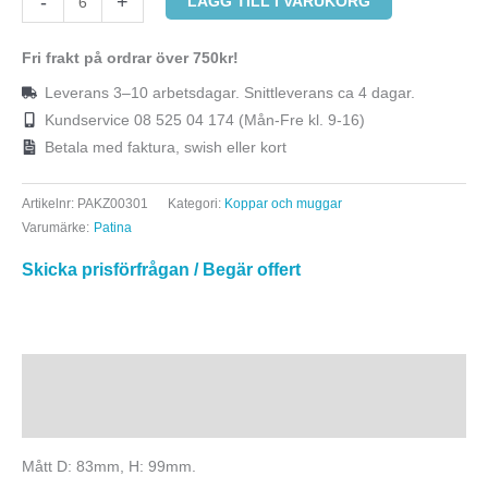
-
+
LÄGG TILL I VARUKORG
Fri frakt på ordrar över 750kr!
Leverans 3–10 arbetsdagar. Snittleverans ca 4 dagar.
Kundservice 08 525 04 174 (Mån-Fre kl. 9-16)
Betala med faktura, swish eller kort
Artikelnr:
PAKZ00301
Kategori:
Koppar och muggar
Varumärke:
Patina
Skicka prisförfrågan / Begär offert
Beskrivning
Ytterligare information
Mått D: 83mm, H: 99mm.