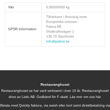
Vikt
0,00000000 kg
Tillverkare / Ansvarig inom
Europeiska unionen::
Patina AB
GPSR Information
Vindkraftsvägen 1
135 70 Stockholm
info@patina.se
Restauranghuset
Restauranghuset.se har varit verksamt i över 10 år. Restauranghuset
drivs av Listic AB. Godkänd för F-skatt.
Läs mer om oss här.
Betala med Qvickly faktura, via swish eller kort samt direktbetalning via