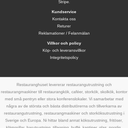
Stripe.
Kundservice
Kontakta oss
Returer
Reklamationer / Felanmälan
Villkor och policy
Köp- och leveransvillkor
Integritetspolicy
Restauranghuset levererar restaurangutrustning och
restaurangmaskiner till restaurangkök, caféer, storkök, skolkök, kontor
med små pentryn eller stora konferenslokaler. Vi samarbetar med
några av de största och bästa distributörerna och tillverkarna av
restaurangutrustning, restaurangmaskiner och storköksutrustning i
Sverige och Europa. Ni hittar bland annat köksutrustning, fritöser,
klämgrillar, barutrustning, tillagning, buffé, kantiner, glas, porslin,