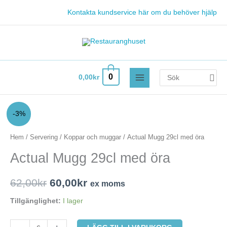
Hoppa
Kontakta kundservice här om du behöver hjälp
till
innehåll
Search
0
0,00
kr
for:
Actual
Det
Det
-3%
Mugg
ursprungliga
nuvarande
29cl
Hem
/
Servering
/
Koppar och muggar
/ Actual Mugg 29cl med öra
med
priset
priset
Actual Mugg 29cl med öra
öra
var:
är:
mängd
62,00
kr
60,00
kr
ex moms
62,00kr.
60,00kr.
Tillgänglighet:
I lager