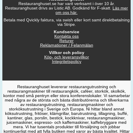
Restauranghuset.se har varit verksamt i över 10 år.
Restauranghuset drivs av Listic AB. Godkänd för F-skatt.
Läs mer
om oss här.
Betala med Qvickly faktura, via swish eller kort samt direktbetalning
via Stripe.
Kundservice
Kontakta oss
Returer
Reklamationer / Felanmälan
Villkor och policy
Köp- och leveransvillkor
Integritetspolicy
Restauranghuset levererar restaurangutrustning och
restaurangmaskiner till restaurangkök, caféer, storkök, skolkök,
kontor med små pentryn eller stora konferenslokaler. Vi samarbetar
med några av de största och bästa distributörerna och tillverkarna
av restaurangutrustning, restaurangmaskiner och
storköksutrustning i Sverige och Europa. Ni hittar bland annat
köksutrustning, fritöser, klämgrillar, barutrustning, tillagning, buffé,
kantiner, glas, porslin, bestick, kockknivar, restaurangmaskiner,
juicemaskiner, espresso- och kaffemaskiner, kaffebryggare med
mera. Vi har tusentals produkter till försäljning och jobbar
kontinuerligt med att fylla butiken med varor av bästa kvalitet. Hittar