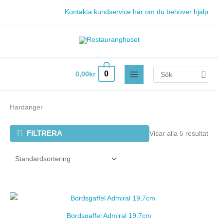
Hoppa
Kontakta kundservice här om du behöver hjälp
till
innehåll
Search
0
0,00
kr
for:
Hardanger
FILTRERA
Visar alla 5 resultat
Bordsgaffel Admiral 19,7cm