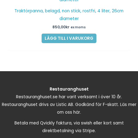
Traktörpanna, belagd, non stick, rostfri, 4 liter, 26cm
diameter
850,00
kr
ex moms
LÄGG TILL I VARUKORG
Restauranghuset
Restauranghuset.se har varit verksamt i över 10 år.
Restauranghuset drivs av Listic AB. Godkänd för F-skatt.
Läs mer
om oss här.
Betala med Qvickly faktura, via swish eller kort samt
direktbetalning via Stripe.