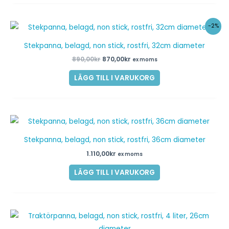
Det
Det
-2%
ursprungliga
nuvarande
priset
priset
Stekpanna, belagd, non stick, rostfri, 32cm diameter
var:
är:
890,00kr.
870,00kr.
890,00
kr
870,00
kr
ex moms
LÄGG TILL I VARUKORG
Stekpanna, belagd, non stick, rostfri, 36cm diameter
1.110,00
kr
ex moms
LÄGG TILL I VARUKORG