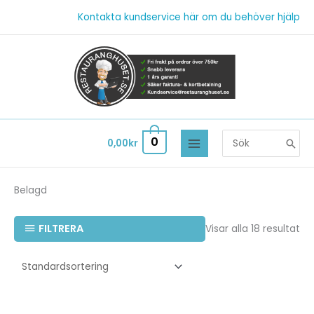
Hoppa
Kontakta kundservice här om du behöver hjälp
till
innehåll
Search
0
0,00
kr
for:
Belagd
FILTRERA
Visar alla 18 resultat