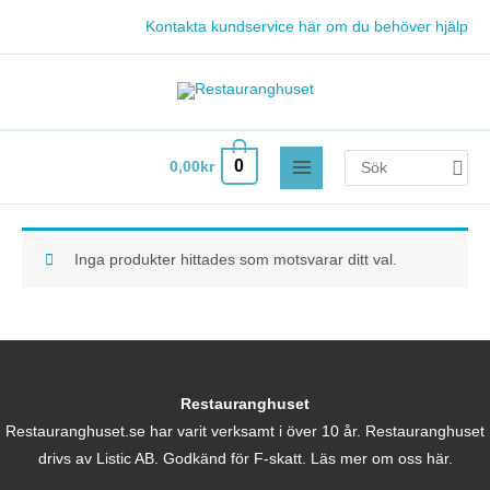
Hoppa
Kontakta kundservice här om du behöver hjälp
till
innehåll
Search
0
0,00
kr
for:
Inga produkter hittades som motsvarar ditt val.
Restauranghuset
Restauranghuset.se har varit verksamt i över 10 år. Restauranghuset
drivs av Listic AB. Godkänd för F-skatt.
Läs mer om oss här.