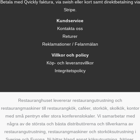
Betala med Qvickly faktura, via swish eller kort samt direktbetalning via
Stripe.
Kundservice
Kontakta oss
Returer
Reklamationer / Felanmälan
Villkor och policy
Köp- och leveransvillkor
Integritetspolicy
Restauranghuset levererar restaurangutrustning och
restaurangmaskiner till restaurangkök, caféer, storkök, skolkök, kontor
med små pentryn eller stora konferenslokaler. Vi samarbetar med
några av de största och bästa distributörerna och tillverkarna av
restaurangutrustning, restaurangmaskiner och storköksutrustning i
Sverige och Europa. Ni hittar bland annat köksutrustning, fritöser,